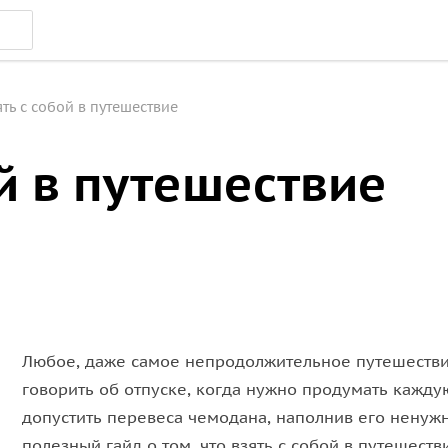
ять с собой в путешествие
ой в путешествие
Любое, даже самое непродолжительное путешествие
говорить об отпуске, когда нужно продумать кажд
допустить перевеса чемодана, наполнив его нену
полезный гайд о том, что взять с собой в путешест