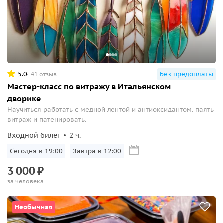
5.0
Без предоплаты
41 отзыв
Мастер-класс по витражу в Итальянском
дворике
Научиться работать с медной лентой и антиоксидантом, паять
витраж и патенировать.
Входной билет
2 ч.
Сегодня в 19:00
Завтра в 12:00
3
000
₽
за человека
Необычная