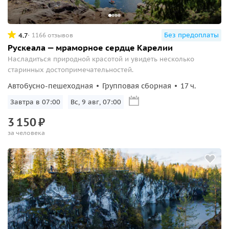
Без предоплаты
4.7
1166 отзывов
Рускеала — мраморное сердце Карелии
Насладиться природной красотой и увидеть несколько
старинных достопримечательностей.
Автобусно-пешеходная
Групповая сборная
17 ч.
Завтра в 07:00
Вс, 9 авг, 07:00
3
150
₽
за человека