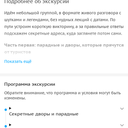
Подробнее об экскурсии
Идём небольшой группой, в формате живого разговора с
шутками и легендами, без нудных лекций с датами. По
пути устроим короткую викторину, а за правильные ответы
подскажем секретные адреса, куда заглянете потом сами.
Часть первая: парадные и дворы, которые прячутся
от туристов
Показать ещё
Начнём с района у Владимирской площади. Это лабиринт
дворов-колодцев и парадных, каких нет ни в одном
путеводителе. Что увидите:
Программа экскурсии
▪︎ Знаменитый двор-котик у Пяти углов: его почти никто не
находит без подсказки
Обратите внимание, что программа и условия могут быть
▪︎ Особняк водочного короля Каншина: кариатиды,
изменены.
купидоны и секретный фонтан прямо в парадной
▪︎ Пряничный дом Никонова: фасад в цветных изразцах, от
Секретные дворы и парадные
которого сложно отвести взгляд
▪︎ Дворы Толстовского дома, знакомые по российскому