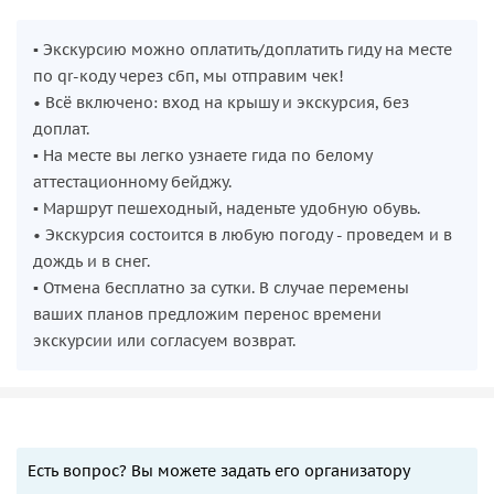
Берите дату на ближайший закатный сеанс, их разбирают
первыми, а вид того стоит. Потом будете листать фото и
▪︎ Экскурсию можно оплатить/доплатить гиду на месте
рассказывать, как это было. И объяснить будет сложно:
по qr-коду через сбп, мы отправим чек!
такое надо видеть вместе.
• Всё включено: вход на крышу и экскурсия, без
доплат.
▪︎ На месте вы легко узнаете гида по белому
аттестационному бейджу.
▪︎ Маршрут пешеходный, наденьте удобную обувь.
• Экскурсия состоится в любую погоду - проведем и в
дождь и в снег.
▪︎ Отмена бесплатно за сутки. В случае перемены
ваших планов предложим перенос времени
экскурсии или согласуем возврат.
Есть вопрос? Вы можете задать его организатору