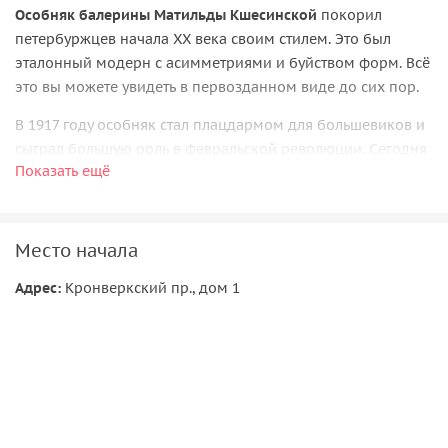
Особняк балерины Матильды Кшесинской
покорил
петербуржцев начала XX века своим стилем. Это был
эталонный модерн с асимметриями и буйством форм. Всё
это вы можете увидеть в первозданном виде до сих пор.
В 1917 году особняк стал плацдармом для большевиков и
сыграл большую роль в февральской революции. Сегодня
Показать ещё
там находится
музей политической истории России
.
На экскурсии мы поговорим об архитектуре начала XX
века, вспомним тернистый путь балерины Кшесинской и
Место начала
попытаемся понять, почему она построила дом вдали от
центра Петербурга.
Адрес:
Кронверкский пр., дом 1
В здании нас ждёт целая плеяда архитектурных стилей.
Мы будем искать элементы «хай-тек», восточного декора
и природные материалы.