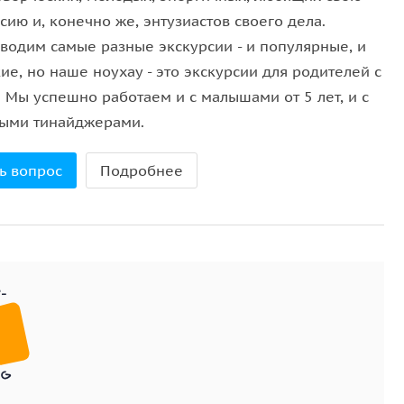
ему внимание, коим и является портрет.
ию и, конечно же, энтузиастов своего дела.
водим самые разные экскурсии - и популярные, и
 даже божества — только ли они получали право
ие, но наше ноухау - это экскурсии для родителей с
ом поговорим на выставке.
 Мы успешно работаем и с малышами от 5 лет, и с
ыми тинайджерами.
до 29.03.2026 г.
ь вопрос
Подробнее
т самостоятельно. Стоимость билета 700 рублей.