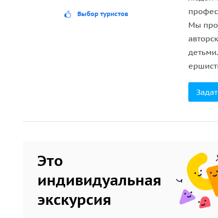
на место человека, а стало быть и на уделяемое 
професс
Выбор туристов
Мы про
Известные личности, держатели власти, святые и
авторск
войти в анналы истории? Об этом и многом друг
детьми.
Организационные детали
ершист
— Выставка является временной и будет открыта 
Задат
— В стоимость входят услуги гида.
— Входные билеты в Эрмитаж туристы приобретаю
— Экскурсию проведет один из наших гидов.
Это
индивидуальная
экскурсия