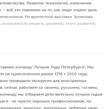
человечества. Развитие технологий, изменение
 — всё это повлияло на то, как люди отдают дань
леменников. На временной выставке Эрмитажа
ть возможность увидеть динамику этого развития,
авно, наглядно демонстрирует всю полноту слова
нет с ликами императоров, каменных столбов и икон
нятных современному человеку полотен. Но не
ставляю команду "Лучшие Гиды Петербурга". Мы
третной, и здесь она также представлена в своем
ем на туристическом рынке СПб с 2010 года,
льно проводили экскурсии для иностранных
в, сейчас работаем со своими, русскими, гостями.
очным комнатам, расположившимся в Аванзале и
 команду мы отбираем действительно лучших гидов
ми по всей истории человечества. Эволюция
урга - не просто хороших профессионалов, но
аев и погребальных норм — каждый аспект повлиял
творческих, молодых, энергичных, любящих свою