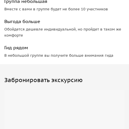
Группа небольшая
живут люди в этих домах, как формировался быт и
Вместе с вами в группе будет не более 10 участников
культура района.
• Мини-группа: Это значит, что вы получите больше
Выгода больше
внимания от гида и сможете лучше почувствовать
Обойдется дешевле индивидуальной, но пройдет в таком же
атмосферу места.
комфорте
• Небанальные истории и факты: Мы поделимся с вами
Гид рядом
информацией, которую не найдешь в обычных
путеводителях.
В небольшой группе вы получите больше внимания гида
Забронировать экскурсию