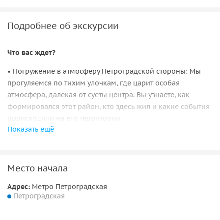
Подробнее об экскурсии
Что вас ждет?
• Погружение в атмосферу Петроградской стороны: Мы
прогуляемся по тихим улочкам, где царит особая
атмосфера, далекая от суеты центра. Вы узнаете, как
формировался этот район, кто здесь жил и какие события
происходили на его территории.
Показать ещё
• Исследование лабиринтов дворов: Мы заглянем в
укромные дворы-колодцы, проходные дворы и дворы-
арки, где время словно остановилось. Вы увидите, как
жили и живут петербуржцы, какие тайны хранят эти
Место начала
каменные джунгли.
Адрес:
Метро Петроградская
• Открытие великолепия парадных: Мы посетим самые
Петроградская
красивые и интересные парадные лестницы, украшенные
лепниной, витражами, коваными решетками и другими