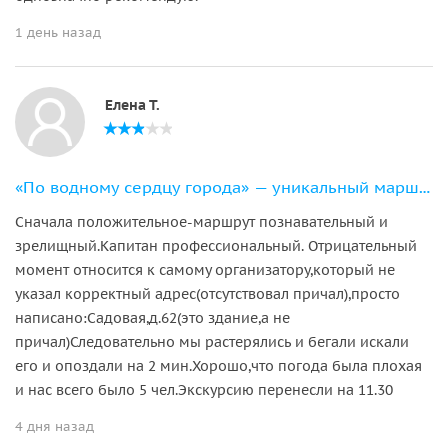
1 день назад
Елена Т.
«По водному сердцу города» — уникальный маршрут на 11-местном катере
Сначала положительное-маршрут познавательный и
зрелищный.Капитан профессиональный. Отрицательный
момент относится к самому организатору,который не
указал корректный адрес(отсутствовал причал),просто
написано:Садовая,д.62(это здание,а не
причал)Следовательно мы растерялись и бегали искали
его и опоздали на 2 мин.Хорошо,что погода была плохая
и нас всего было 5 чел.Экскурсию перенесли на 11.30
4 дня назад