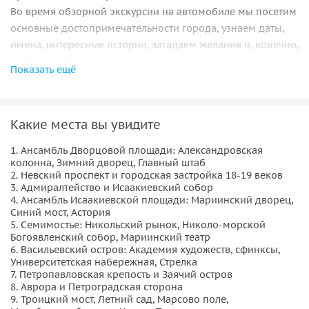
Во время обзорной экскурсии на автомобиле мы посетим
основные достопримечательности города, узнаем даты,
имена, интересные истории, загадаем желания и, конечно,
пофотографируемся.
Показать ещё
Для тех, кто уже знаком с городом, гид всегда готов
показать в рамках маршрута более необычные локации и
достопримечательности.
Какие места вы увидите
1. Ансамбль Дворцовой площади: Александровская
колонна, Зимний дворец, Главный штаб
2. Невский проспект и городская застройка 18-19 веков
3. Адмиралтейство и Исаакиевский собор
4. Ансамбль Исаакиевской площади: Мариинский дворец,
Синий мост, Астория
5. Семимостье: Никольский рынок, Николо-морской
Богоявленский собор, Мариинский театр
6. Васильевский остров: Академия художеств, сфинксы,
Университетская набережная, Стрелка
7. Петропавловская крепость и Заячий остров
8. Аврора и Петроградская сторона
9. Троицкий мост, Летний сад, Марсово поле,