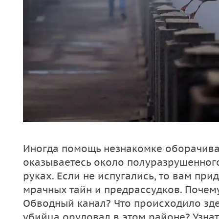
Иногда помощь незнакомке оборачивае
оказываетесь около полуразрушенного
руках. Если не испугались, то вам при
мрачных тайн и предрассудков. Почем
Обводный канал? Что происходило зде
убийца орудовал в этом районе? Узнат