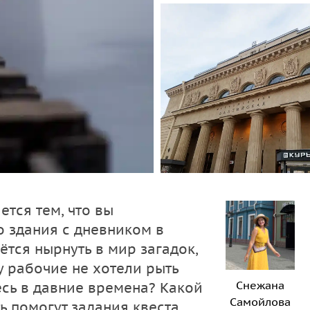
тся тем, что вы
 здания с дневником в
дётся нырнуть в мир загадок,
у рабочие не хотели рыть
Снежана
сь в давние времена? Какой
Самойлова
ь помогут задания квеста.