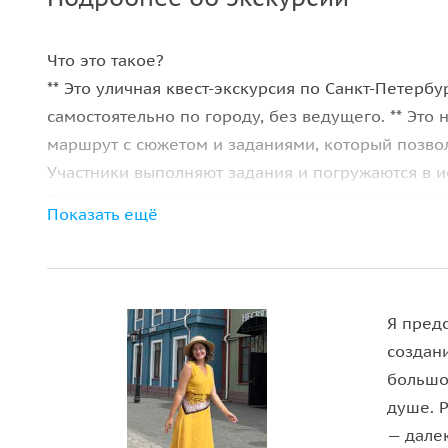
Что это такое?
** Это уличная квест-экскурсия по Санкт‑Петерб
самостоятельно по городу, без ведущего. ** Это
маршрут с сюжетом и заданиями, который позвол
Участники выполняют задания и погружаются в и
Обводного канала, которые всплывают из стран
Показать ещё
незнакомке, вы оказываетесь у полуразрушенног
узнаёте, почему рабочие не хотели рыть канал, 
убийца орудовал в районе и связаны ли все эти 
Экскурсия знакомит с атмосферой индустриальн
Я пред
вдоль Обводного канала. Следуя подсказкам дне
создан
железнодорожного узла города, видите один из
большо
культовую петербургскую «заброшку» и узнаёте 
душе. 
городская история может быть не менее пугающ
— дале