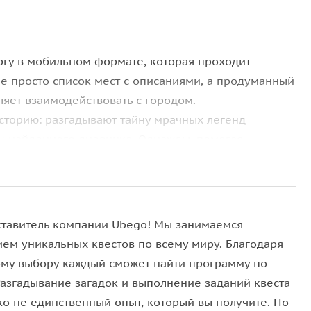
ургу в мобильном формате, которая проходит
 не просто список мест с описаниями, а продуманный
яет взаимодействовать с городом.
сторию: разгадывают тайну мрачных легенд
иц найденного дневника. Однажды, помогая
о здания с этим дневником в руках и шаг за шагом
что происходило здесь в давние времена, какой
истории между собой.
ого и одновременно мистического Петербурга
ставитель компании Ubego! Мы занимаемся
вника, вы посещаете вокзалы первого
ием уникальных квестов по всему миру. Благодаря
 крупнейших планетариев мира, заглядываете на
му выбору каждый сможет найти программу по
легенду о мосте самоубийц, убеждаясь, что
Разгадывание загадок и выполнение заданий квеста
ей, чем вымысел.
ко не единственный опыт, который вы получите. По