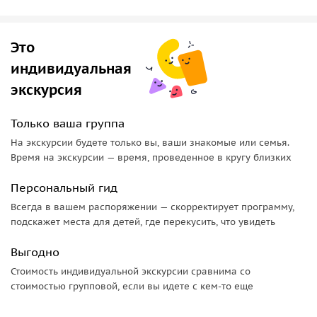
парадных комнат или маршрутом, посвящённым
династии Романовых. Гид обратит ваше внимание на
визуальные обманки Растрелли. Вы услышите о вазах-
Это
бульдонеж и печах-голландках, а ещё о чудесах, которые
индивидуальная
случались при реставрации. Уверены, что захотите
экскурсия
посмотреть фильмы. которые здесь снимали, чтобы
почувствовать как в этих интерьерах жили люди.
Только ваша группа
В
Зубовский флигель
вы можете попасть по желанию. Он
На экскурсии будете только вы, ваши знакомые или семья.
открылся недавно, и в нём — роскошные апартаменты
Время на экскурсии — время, проведенное в кругу близких
Екатерины II. В этом дворце туры водит только местный
гид в составе небольшой сборной группы (до 10 человек).
Персональный гид
Всегда в вашем распоряжении — скорректирует программу,
Вы обязательно погуляете по
Екатерининскому парку
с
подскажет места для детей, где перекусить, что увидеть
липами, прудом и нарядными павильонами. Гид может
сделать паузу, чтобы вы могли выпить кофе в живописном
Выгодно
уголке.
Стоимость индивидуальной экскурсии сравнима со
стоимостью групповой, если вы идете с кем-то еще
Далее вы переместитесь в
Александровский парк
: он
совсем иной по духу, поскольку создавался в те времена,