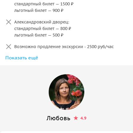
стандартный билет — 1500 ₽
льготный билет — 900 ₽
Александровский дворец:
стандартный билет — 800 ₽
льготный билет — 500 ₽
Возможно продление экскурсии - 2500 руб/час
Показать ещё
Комплексный билет «Два дворца» посещение
Александровского и Екатерининского дворцов (в
продаже с ноября по март, действует по пятницам,
субботам и воскресеньям с 10:00 до 14:00): взрослые
– 1 700 руб.; льготные категории – 900 руб.; дети от 7
до 14 лет – 500 руб.
Любовь
4.9