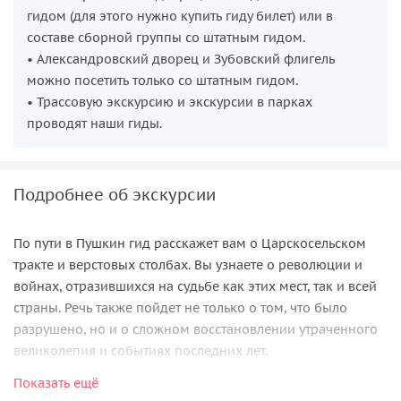
гидом (для этого нужно купить гиду билет) или в
составе сборной группы со штатным гидом.
• Александровский дворец и Зубовский флигель
можно посетить только со штатным гидом.
• Трассовую экскурсию и экскурсии в парках
проводят наши гиды.
Подробнее об экскурсии
По пути в Пушкин гид расскажет вам о Царскосельском
тракте и верстовых столбах. Вы узнаете о революции и
войнах, отразившихся на судьбе как этих мест, так и всей
страны. Речь также пойдет не только о том, что было
разрушено, но и о сложном восстановлении утраченного
великолепия и событиях последних лет.
Показать ещё
В
Екатерининском дворце
вы пройдёте анфиладой