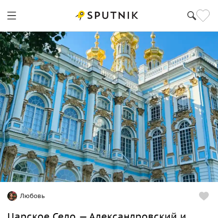
Любовь
Царское Село — Александровский и