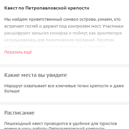
Квест по Петропавловской крепости
Мы найдем приветственный символ острова, узнаем, кто
встречает гостей и держит под контролем мост. Участники
расшифруют замысел монарха и поймут, как архитектура
использовалась для политических посланий. Посетим
место закладки города, представим, как крепость
Показать ещё
выглядела в XVIII веке.
Увидим главную транспортную артерию Петербурга
первой трети XVIII века, главную духовную точку крепости
Какие места вы увидите
и усыпальницу династии Романовых. Вместе осмыслим
значение места, а также вспомним о трагических
Маршрут охватывает все ключевые точки крепости и даже
больше
страницах блокадного Ленинграда.
Игроки узнают, что крепость была не только символом
власти, но и её эффективным инструментом: здесь
Расписание
вершили приговоры, проводили допросы и держали в
Пешеходный квест проводится в удобное для туристов
заточении.
время в часы работы Петропавловской крепости.