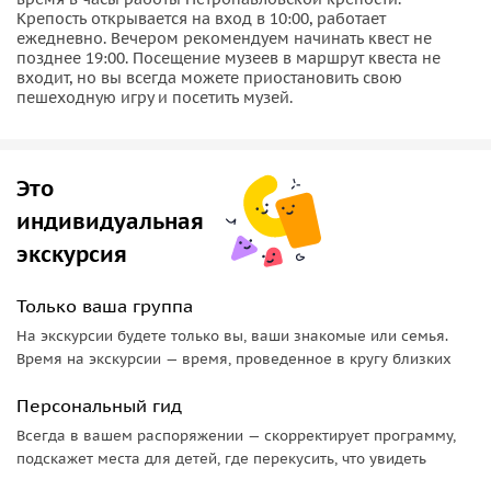
Крепость открывается на вход в 10:00, работает
Поучаствовав в главном ритуале города мы сможем
ежедневно. Вечером рекомендуем начинать квест не
почувствовать живую связь времен, а также сделать самые
позднее 19:00. Посещение музеев в маршрут квеста не
восхитительные селфи.
входит, но вы всегда можете приостановить свою
пешеходную игру и посетить музей.
Это
индивидуальная
экскурсия
Только ваша группа
На экскурсии будете только вы, ваши знакомые или семья.
Время на экскурсии — время, проведенное в кругу близких
Персональный гид
Всегда в вашем распоряжении — скорректирует программу,
подскажет места для детей, где перекусить, что увидеть