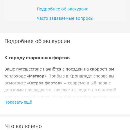
Подробнее об экскурсии
Часто задаваемые вопросы
Подробнее об экскурсии
К городу старинных фортов
Ваше путешествие начнётся с поездки на скоростном
теплоходе
«Метеор»
. Прибыв в Кронштадт, сперва вы
осмотрите
«Остров фортов»
— современный парк с
детскими площадками, качелями с видом на Финский
залив и Аллеей героев. У вас будет свободное время на
Показать ещё
самостоятельную прогулку и
посещение смотровой
площадки с биноклями
и видом на форты Кроншлот и
Александр.
Что включено
Морской форпост и величественный храм