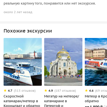
реальную картину того, понравится или нет экскурсия.
около 2 лет назад
Похожие экскурсии
4.7
4.9
4.6
(513 отзывов)
(187 отзывов)
(69 отз
Скоростной
Мегатур на метеоре/
Метеор в Кр
катамаран/метеор в
катамаране в
обратно
Кронштадт и обратно
Петергоф и
от 1 800 ₽
з