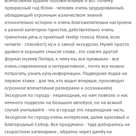
впечатления крайне положительные и вот почему.
прекрасный гид Юлия - человек очень эрудированный,
обладающий огромным количеством знаний
относительно истории и очень благожелательна настроена
к разной категории туристов, действительно очень
грамотная речь и приятный тембр голоса. Юлия, если
читаете - спасибо!!) ну и о самой экскурсии, Музей просто
удивил в хорошем смысле слова , это совсем другой
формат музеев Питера, к чему мы все привыкли - все
очень современное и интерактивное , почти все можно
потрогать, узнать кучу информации. Подводная лодка на
первом этаже - для тех, кто видит впервые, производит
огромное впечатление размерами и осознанием)
Экскурсия по городу - пешеходная, но нам повезло и нас
немного подвезли на большом автобусе, но на всякий
случай учитывайте - что в городе это пешеходная часть.
Экскурсия по городу очень интересная, далее красивый и
благородный Собор. Все продумано - туда добирались на
скоростном катамаране , обратно через дамбу на