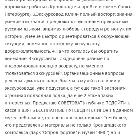
дорожные работы в Кронштадте и пробки в самом Санкт-
Петербурге). 3.Экскурсовод Юлия- полный восторг: знания,
умение эти знания предложить слушателям прекрасным
русским языком, видимая любовь к городу и региону,к их
истории, умение быстро ориентироваться в окружающей
ситуации, внимание к каждому экскурсанту,
доброжелательность. 4.На что хотелось бы обратить
внимание. Экскурсанты - люди,очень разные по
информированности,по возрасту, по умению
"пользоваться экскурсией". Организационные вопросы
решены-думать не надо, билеты в музей в наличии у
экскурсовода, уже подустали, а тут ещё такой экспонат-
огромная подводная лодка, да ещё 2 этажа таких
интересных. Предлагаю СОВЕТОВАТЬ публике ПОДОЙТИ к
кассе и ВЗЯТЬ БЕСПЛАТНЫЕ ПУТЕВОДИТЕЛИ! Они в данном
музее небольшие, но очень информативные. Тем более,
что представлены материалы не только Кронштадского
комплекса (парк "Остров фортов" и музей "ВМС") но и