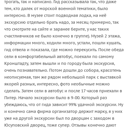
трогать, так и написано. Гид рассказывала так, что даже
тем, кто далек от морской военной тематики, было
интересно. В музее стоит подводная лодка, на неё
экскурсию отдельно брать надо, за месяц примерно, так
что смотрите на сайте и заранее берите, у нас таких
счастливчиков не было конечно в группе). Музей 2 этажа,
информации много, ходили много, устали, пошли кушать,
гид отвела и показала, где можно перекусить. После обеда
сели в комфортабельный автобус, поехали по самому
Кронштадту, затем вышли и по городу была экскурсия,
очень познавательно. Потом дошли до собора, красотень
неописуемая, там же рядом небольшой парк с выставкой
якорей разных, интересно, фото необычные можно
сделать. Затем сели в автобус и после 17 часов приехали в
Питер. Начало экскурсии было в 9-00. Который раз
убеждаюсь, что от гида зависит 99% удачной экскурсии. Ну
и конечно сама фирма организатор держит марку, я у них
уже на другой экскурсии был по дворцам с заходом в
Юсуповский дворец, тоже супер. Отзывы конечно дают