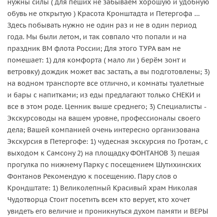
нужны силы ( для пеших не забываем хорошую и удобную
обувь не открытую ) Красота Кронштадта и Петергофа …
Здесь побывать нужно не один раз и не в один период
года. Мы были летом, и так совпало что попали и на
праздник ВМ флота России; Для этого ТУРА вам не
помешает: 1) для комфорта ( мало ли ) берём зонт и
ветровку) дождик может вас застать, а вы подготовлены; 3)
на водном транспорте все отлично, и комнаты туалетные
и бары с напитками; из еды предлагают только СНЕКИ и
все в этом роде. Ценник выше среднего; 3) Специалисты -
Экскурсоводы на вашем уровне, профессионалы своего
дела; Вашей компанией очень интересно организована
Экскурсия в Петергофе: 1) чудесная экскурсия по Гротам, с
выходом к Самсону 2) на площадку ФОНТАНОВ 3) пешая
прогулка по нижнему Парку с посещением Шутихинских
Фонтанов Рекомендую к посещению. Пару слов о
Крондштате: 1) Великолепный Красивый храм Николая
Чудотворца Стоит посетить всем кто верует, кто хочет
увидеть его величие и проникнуться духом памяти и ВЕРЫ