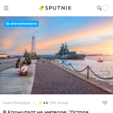
За впечатлениями
Санкт-Петербург
4.8
(581 отзыв)
В Кронштадт на метеоре: "Остров