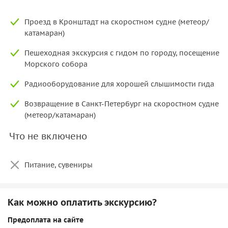
После этого вы отправитесь в центр Кронштадта, где гид
Проезд в Кронштадт на скоростном судне (метеор/
расскажет вам о его непростой истории. Вам покажут
катамаран)
дома и другие постройки XVIII-XIX веков, проведут к
Пешеходная экскурсия с гидом по городу, посещение
Петровскому доку и мареографу.
Морского собора
На Якорной площади вы зайдёте в
Морской собор
—
Радиооборудование для хорошей слышимости гида
самый большой, главный морской храм России.
В Санкт-
Петербург вы также вернетесь на «Метеоре» или
Возвращение в Санкт-Петербург на скоростном судне
новеньком катамаране.
(метеор/катамаран)
Что не включено
Питание, сувениры
Как можно оплатить экскурсию?
Предоплата на сайте