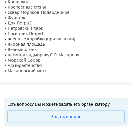
• Кроншлот
• Крепостные стены
• сквер Моряков-Подводников
• Футшток
• Док Петра I
• Петровский парк
• Памятник Петру I
• военные корабли (при наличии)
• Якорная площадь
• Вечный огонь
• памятник адмиралу С.О. Макарову
• Морской Собор
• Адмиралтейство
• Макаровский мост
Есть вопрос? Вы можете задать его организатору
Задать вопрос