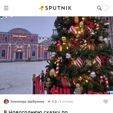
5.0
Элеонора Шабунина
(1 отзыв)
В Новогоднюю сказку по