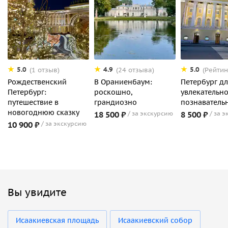
5.0
4.9
5.0
(1 отзыв)
(24 отзыва)
(Рейтин
Рождественский
В Ораниенбаум:
Петербург дл
Петербург:
роскошно,
увлекательно
путешествие в
грандиозно
познаватель
новогоднюю сказку
18 500 ₽
за экскурсию
8 500 ₽
за э
10 900 ₽
за экскурсию
Вы увидите
Исаакиевская площадь
Исаакиевский собор