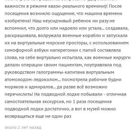
важности в режиме квази-реального времени)! После
посещения возникло ощущение, что машина времени
изобретена! Наш неусидчивый ребенок ни разу не
вспомнил, что долго или надоело или устала... создавала,
раскрашивала, волружала военные корабли и запускала
их на виртуальные морские просторы, с использованием
симофорной азбуки наперегонки с папой составляла
слова, на себе виртуально испытала, как военные хирурги
делали операции своим пациентам, поуправляла под
руководством галограммы-капитана виртуальным
атомоходом-ледоколом... посмотрела рабочие будни
моряков и адмиралов... да разве всё возможно
перечислить! На подводной лодке побывали - отличная
самостоятельная экскурсия, но 1 раза посещения
подводной лодки достаточно, а вот в музей можно
возвращаться еще не один раз
около 2 лет назад