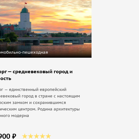
омобильно-пешеходная
рг — средневековый город и
ость
рг — единственный европейский
евековый город в стране с настоящим
рским замком и сохранившимся
ическим центром. Родина архитектуры
рного модерна
900 ₽