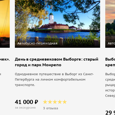
Автобусно-пешеходная
Авт
чек».
День в средневековом Выборге: старый
Выбо
город и парк Монрепо
креп
и
Однодневное путешествие в Выборг из Санкт-
Выбо
Петербурга на личном комфортабельном
средн
транспорте.
рыца
истор
Севе
41 000 ₽
за экскурсию
3 отзыва
29 