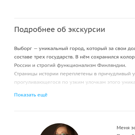
Подробнее об экскурсии
Выборг — уникальный город, который за свои до
составе трех государств. В нём сохранился кол
России и строгий функционализм Финляндии.
Страницы истории переплетены в причудливый у
прогуливающегося по узким улочкам этого уника
Показать ещё
Во время пешеходной экскурсии по старому горо
обитателями. Почувствуем себя путешественник
старейшем ресторане Выборга, где блюда до сих
также попробуем гастрономический символ этог
Меня зо
А в завершении нашего тура мы насладимся нес