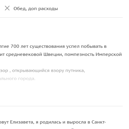
Обед, доп расходы
лгие 700 лет существования успел побывать в
орит средневековой Швеции, помпезность Имперской
зор , открывающийся взору путника,
льного города.
ду мы познакомимся с его историей, архитектурой,
ами по русской Скандинавии. Пообедаем в
 пор готовятся по средневековым рецептам, а
о города — выборгский крендель.
вут Елизавета, я родилась и выросла в Санкт-
пешной прогулкой по скальным пейзажному парку