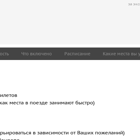
за эк
ость
Что включено
Расписание
Какие места вы 
билетов
как места в поезде занимают быстро)
рьироваться в зависимости от Ваших пожеланий)