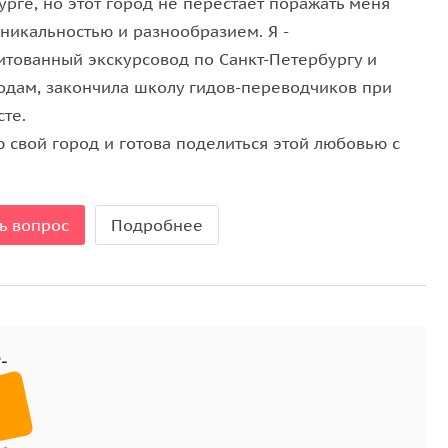
рге, но этот город не перестаёт поражать меня
моё отдохновение».
уникальностью и разнообразием. Я -
итованный экскурсовод по Санкт-Петербургу и
. Поездка занимает 1 час 15 мин. Также мы можем
одам, закончила школу гидов-переводчиков при
зовать поездку на автомобиле или минивэне с
те.
ом сообщении. Поездка на авто займет около 2
 свой город и готова поделиться этой любовью с
ь вопрос
Подробнее