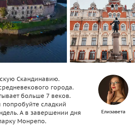
сскую Скандинавию.
средневекового города.
тывает больше 7 веков.
 попробуйте сладкий
Елизавета
ндель. А в завершении дня
парку Монрепо.