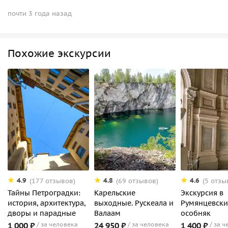
почти 3 года назад
Похожие экскурсии
4.9
4.8
4.6
(177 отзывов)
(69 отзывов)
(5 отзы
Тайны Петроградки:
Карельские
Экскурсия в
история, архитектура,
выходные. Рускеала и
Румянцевск
дворы и парадные
Валаам
особняк
1 000 ₽
за человека
24 950 ₽
за человека
1 400 ₽
за ч