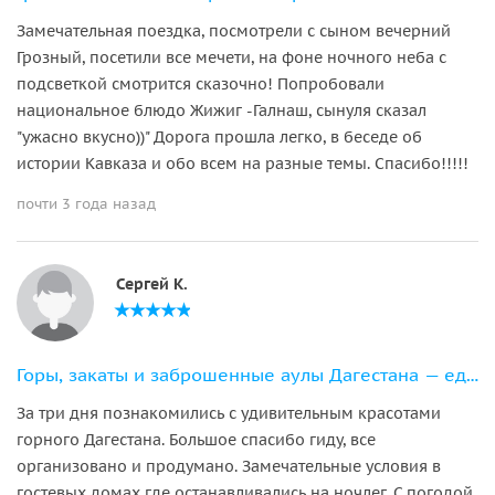
Замечательная поездка, посмотрели с сыном вечерний
Грозный, посетили все мечети, на фоне ночного неба с
подсветкой смотрится сказочно! Попробовали
национальное блюдо Жижиг -Галнаш, сынуля сказал
"ужасно вкусно))" Дорога прошла легко, в беседе об
истории Кавказа и обо всем на разные темы. Спасибо!!!!!
почти 3 года назад
Сергей К.
Горы, закаты и заброшенные аулы Дагестана — едем в горы на выходные
За три дня познакомились с удивительным красотами
горного Дагестана. Большое спасибо гиду, все
организовано и продумано. Замечательные условия в
гостевых домах где останавливались на ночлег. С погодой