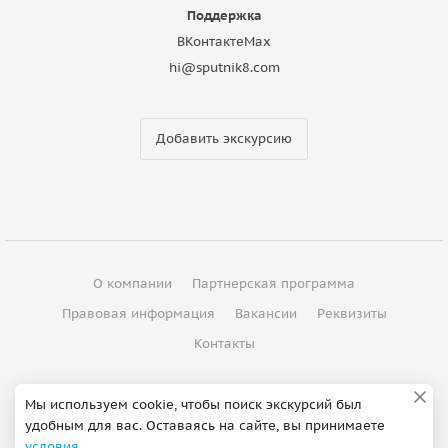
Поддержка
ВКонтакте
Max
hi@sputnik8.com
Добавить экскурсию
О компании
Партнерская программа
Правовая информация
Вакансии
Реквизиты
Контакты
©
2012 - 2026
ООО "Спутник"
Мы используем cookie, чтобы поиск экскурсий был
удобным для вас. Оставаясь на сайте, вы принимаете
Сделано в Петербурге
условия
.