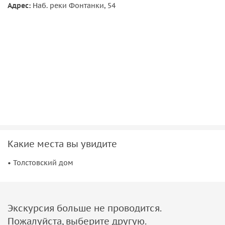
Адрес:
Наб. реки Фонтанки, 54
Важная информация:
• Часть экскурсии проходит на улице, поэтому одевайтесь
по погоде.
• Имеются возрастные ограничения — 7+.
Какие места вы увидите
• Толстовский дом
Экскурсия больше не проводится.
Пожалуйста, выберите другую.