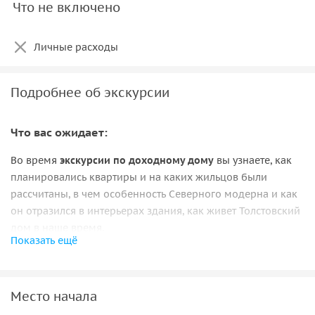
Что не включено
Личные расходы
Подробнее об экскурсии
Что вас ожидает:
Во время
экскурсии по доходному дому
вы узнаете, как
планировались квартиры и на каких жильцов были
рассчитаны, в чем особенность Северного модерна и как
он отразился в интерьерах здания, как живет Толстовский
дом в наше время.
Показать ещё
Вместе с гидом вы исследуете сохранившиеся интерьеры
парадных, побываете в подвале и технических
помещениях, увидите экспозицию небольшого
музея
Место начала
Толстовского дома
.