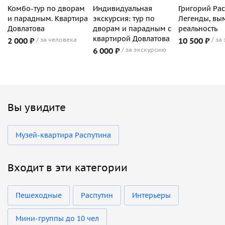
Комбо-тур по дворам
Индивидуальная
Григорий Рас
и парадным. Квартира
экскурсия: тур по
Легенды, вы
Довлатова
дворам и парадным с
реальность
квартирой Довлатова
2 000 ₽
за человека
10 500 ₽
за
6 000 ₽
за экскурсию
Вы увидите
Музей-квартира Распутина
Входит в эти категории
Пешеходные
Распутин
Интерьеры
Мини-группы до 10 чел