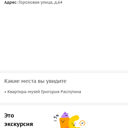
реальное расследование о жизни и гибели хозяина
Адрес:
Гороховая улица, д.64
квартиры, а также узнаете, какие факты о его личности
правдивы, а какие искажены.
Какие места вы увидите
• Квартира-музей Григория Распутина
Это
экскурсия