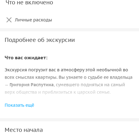
Что не включено
Личные расходы
Подробнее об экскурсии
Что вас ожидает:
Экскурсия погрузит вас в атмосферу этой необычной во
всех смыслах квартиры. Вы узнаете о судьбе ее владельца
—
Григория Распутина
, сумевшего подняться на самый
верх общества и приблизиться к царской семье.
В стенах квартиры до наших дней сохранились детали
Показать ещё
оригинальной обстановки, документы и фотографии,
принадлежавшие Распутину
. Он стал символом конца
империи и до сих пор привлекает историков и
Место начала
исследователей. Во время экскурсии вы услышите