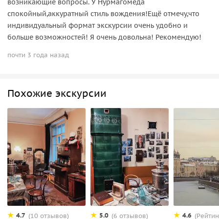
возникающие вопросы. У Нурмагомеда
спокойный,аккуратный стиль вождения!Ещё отмечу,что
индивидуальный формат экскурсии очень удобно и
больше возможностей! Я очень довольна! Рекомендую!
почти 3 года назад
Похожие экскурсии
4.7
5.0
4.6
(10 отзывов)
(6 отзывов)
(Рейтин