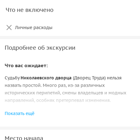
Что не включено
Личные расходы
Подробнее об экскурсии
Что вас ожидает:
Судьбу
Николаевского дворца
(Дворец Труда) нельзя
назвать простой. Много раз, из-за различных
исторических перипетий, смены владельцев и модных
направлений, особняк претерпевал изменения.
На первом этаже до сих пор сохранилась первоначальная
Показать ещё
отделка вестибюля и парадная лестница. В
многочисленных дворцовых залах в наши дни
проводятся праздники и мероприятия. Вы лично
Место начала