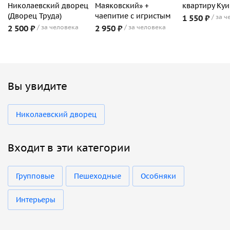
Николаевский дворец
Маяковский» +
квартиру Ку
(Дворец Труда)
чаепитие с игристым
1 550 ₽
за ч
2 500 ₽
за человека
2 950 ₽
за человека
Вы увидите
Николаевский дворец
Входит в эти категории
Групповые
Пешеходные
Особняки
Интерьеры