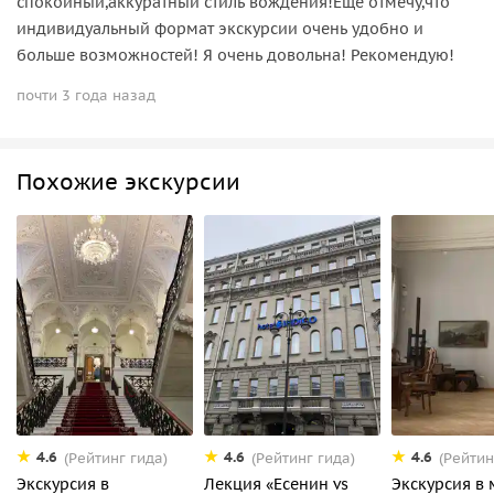
спокойный,аккуратный стиль вождения!Ещё отмечу,что
индивидуальный формат экскурсии очень удобно и
больше возможностей! Я очень довольна! Рекомендую!
почти 3 года назад
Похожие экскурсии
4.6
4.6
4.6
(Рейтинг гида)
(Рейтинг гида)
(Рейтин
Экскурсия в
Лекция «Есенин vs
Экскурсия в 