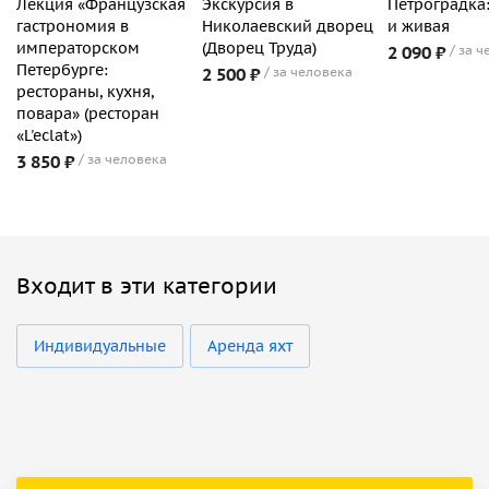
Лекция «Французская
Экскурсия в
Петроградка
гастрономия в
Николаевский дворец
и живая
императорском
(Дворец Труда)
2 090 ₽
за ч
Петербурге:
2 500 ₽
за человека
рестораны, кухня,
повара» (ресторан
«L'eclat»)
3 850 ₽
за человека
Входит в эти категории
Индивидуальные
Аренда яхт