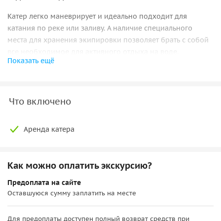
Катер легко маневрирует и идеально подходит для
катания по реке или заливу. А наличие специального
места для хранения экипировки позволяет брать с собой
все необходимое для активного отдыха на воде.
Показать ещё
Аренда катера «Bayliner 205 Сapri» в Санкт-Петербурге —
это отличный выбор для тех, кто хочет провести яркие и
запоминающиеся моменты на воде в компании близких и
Что включено
друзей. Сделайте свой отдых на воде незабываемым!
На борту:
Аренда катера
• тент
• печка
Как можно оплатить экскурсию?
• пледы
• бокалы
Предоплата на сайте
Оставшуюся сумму заплатить на месте
• музыка
Важно:
Для предоплаты доступен полный возврат средств при