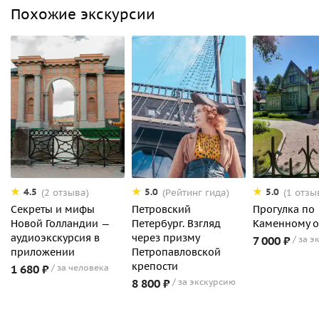
Похожие экскурсии
4.5
5.0
5.0
(2 отзыва)
(Рейтинг гида)
(1 отзы
Секреты и мифы
Петровский
Прогулка по
Новой Голландии —
Петербург. Взгляд
Каменному о
аудиоэкскурсия в
через призму
7 000 ₽
за э
приложении
Петропавловской
крепости
1 680 ₽
за человека
8 800 ₽
за экскурсию