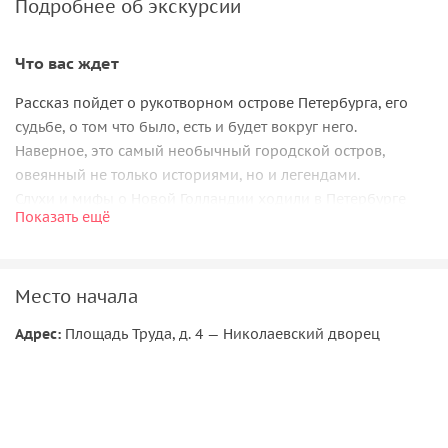
Подробнее об экскурсии
Что вас ждет
Рассказ пойдет о рукотворном острове Петербурга, его
судьбе, о том что было, есть и будет вокруг него.
Наверное, это самый необычный городской остров,
овеянный не только историями, но и легендами.
Слухи и мифы о Новой Голландии ходили в Петербурге
Показать ещё
самые разнообразные, причем в равной степени и во
времена Российской империи, и в период Советского
Союза.
Место начала
А что располагалось вокруг самого острова? Кто здесь
жил, был, чем занимался?
Адрес:
Площадь Труда, д. 4 — Николаевский дворец
Что находится в этих домах?
• Дворец Великого князя Николая Николаевича или
Ксенинский институт?
• Ксенинский Дворец или Институт физкультуры?