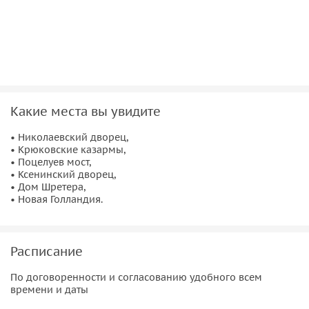
• Дом трудолюбия или стадион?
• Квартира кавалерист-девицы или городской танц-класс?
• Массонский замок или дом архитектора?
• Усадьба или Университет?
Хотите знать ответ? Тогда жду вас на экскурсии. Будем
выяснять истину.
Какие места вы увидите
Важно знать
• Николаевский дворец,
• Крюковские казармы,
В стоимость экскурсии включено:
• Поцелуев мост,
• Ксенинский дворец,
• Дом Шретера,
• услуги гида.
• Новая Голландия.
Туристы оплачивают самостоятельно:
• личные расходы.
Расписание
По договоренности и согласованию удобного всем
времени и даты