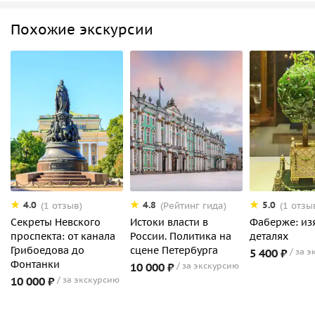
Похожие экскурсии
4.0
4.8
5.0
(1 отзыв)
(Рейтинг гида)
(1 отзы
Секреты Невского
Истоки власти в
Фаберже: из
проспекта: от канала
России. Политика на
деталях
Грибоедова до
сцене Петербурга
5 400 ₽
за э
Фонтанки
10 000 ₽
за экскурсию
10 000 ₽
за экскурсию