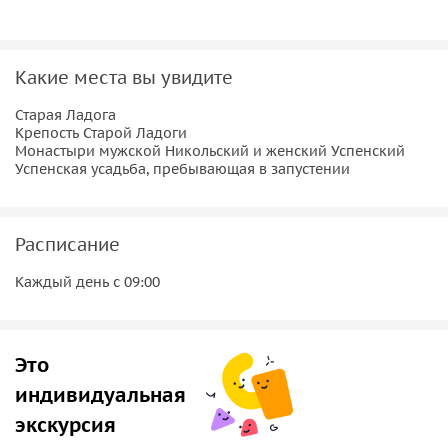
проспекта, трансфер оплачивается дополнительно
(от 500 рублей, в зависимости от расстояния начала
экскурсии).
Какие места вы увидите
Протяжённость маршрута — около 5 часов.
Старая Ладога
Крепость Старой Ладоги
Монастыри мужской Никольский и женский Успенский
Успенская усадьба, пребывающая в запустении
Расписание
Каждый день с 09:00
Это
индивидуальная
экскурсия