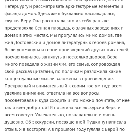
Петербургу и рассматривать архитектурные элементы и
фасады домов. Здесь же я буквально наслаждалась,
слушая Веру. Она рассказала, что из себя раньше
представляла Сенная площадь, о злачных заведениях и
домах в этих местах. Мы прогулялись мимо домов, где
жил Достоевский и домов литературных героев романа,
были упомянуты и герои произведений других писателей,
посчастливилось заглянуть в несколько дворов. Вера
много поведала о жизни ФМ, его семье, сопровождая
свой рассказ цитатами, по полочкам разложила какие
концептуальные мысли заложены в произведение.
Прекрасный и внимательный к своим гостям гид: всем
уделила внимание, ответила на все вопросы,
посоветовала и куда сходить и что можно почитать, от неё
так и веет добротой! Я посетила все экскурсии Веры и
всем советую. Увлекательно, познавательно и очень
душевно. Об экскурсии, посвященной Пушкину написала
отзыв. Я в восторге! А в прошлом году гуляла с Верой по