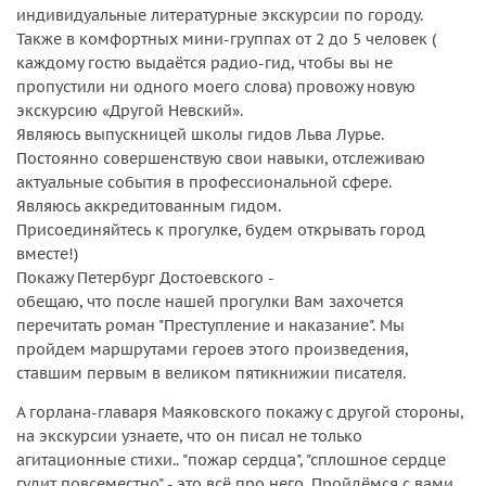
индивидуальные литературные экскурсии по городу.
Также в комфортных мини-группах от 2 до 5 человек (
каждому гостю выдаётся радио-гид, чтобы вы не
пропустили ни одного моего слова) провожу новую
экскурсию «Другой Невский».
Являюсь выпускницей школы гидов Льва Лурье.
Постоянно совершенствую свои навыки, отслеживаю
актуальные события в профессиональной сфере.
Являюсь аккредитованным гидом.
Присоединяйтесь к прогулке, будем открывать город
вместе!)
Покажу Петербург Достоевского -
обещаю, что после нашей прогулки Вам захочется
перечитать роман "Преступление и наказание". Мы
пройдем маршрутами героев этого произведения,
ставшим первым в великом пятикнижии писателя.
А горлана-главаря Маяковского покажу с другой стороны,
на экскурсии узнаете, что он писал не только
агитационные стихи.. "пожар сердца", "сплошное сердце
гудит повсеместно" - это всё про него. Пройдёмся с вами