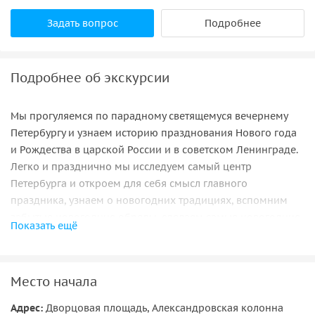
Задать вопрос
Подробнее
Подробнее об экскурсии
Мы прогуляемся по парадному светящемуся вечернему
Петербургу и узнаем историю празднования Нового года
и Рождества в царской России и в советском Ленинграде.
Легко и празднично мы исследуем самый центр
Петербурга и откроем для себя смысл главного
праздника, узнаем о новогодних традициях, вспомним
забытые новогодние обряды, сделаем самые новогодние
Показать ещё
фотографии и получим особенный подарок в конце —
ведь Новый год — это один сплошной праздник!
Место начала
Адрес:
Дворцовая площадь, Александровская колонна