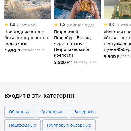
5.0
5.0
5.0
(2 отзыва)
(Рейтинг гида)
(1 отзы
Новогодние огни с
Петровский
«История па
бокалом игристого и
Петербург. Взгляд
яйца» — нес
подарками
через призму
прогулка для
Петропавловской
музее Фабе
1 650 ₽
за человека
крепости
5 500 ₽
за э
8 800 ₽
за экскурсию
Входит в эти категории
Обзорные
Групповые
Вечерние
Пешеходные
Групповые обзорные