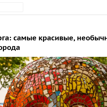
га: самые красивые, необычн
орода