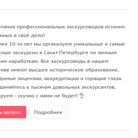
но и «жемчужины» скрытые от взглядов прохожих.
ой и творческой мысли!
пания профессиональных экскурсоводов истинно
нных в своё дело!
лее 10-ти лет мы организуем уникальные и самые
сные экскурсии в Санкт-Петербурге по личным
ким наработкам. Все экскурсоводы в нашем
тиве имеют высшее историческое образование,
димые лицензии, аккредитации и горящие глаза.
диняйтесь к тысячам довольных экскурсантов,
руем - скучно с нами не будет! 👌
ь вопрос
Подробнее