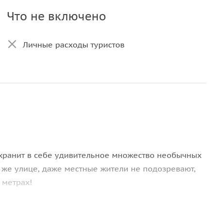
Что не включено
Личные расходы туристов
хранит в себе удивительное множество необычных
й же улице, даже местные жители не подозревают,
 метрах!
тям Санкт-Петербурга, так и жителям города. Вы