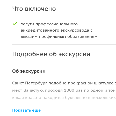
Что включено
Услуги профессионального
аккредитованного экскурсовода с
высшим профильным образованием
Подробнее об экскурсии
Об экскурсии
Санкт-Петербург подобно прекрасной шкатулке 
мест. Зачастую, проходя 1000 раз по одной и то
какая красота находится буквально в нескольких
Эту экскурсию будет интересно посетить как гос
Показать ещё