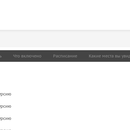
ь
Что включено
Расписание
Какие места вы уви
урсию
урсию
урсию