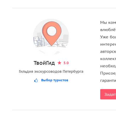
увидите не только знаменитые дворы-колодцы, 
Однозначно, Вас ждет разнообразие архитектурн
Мы ком
влюблё
Уже бо
интере
авторс
коллек
ТвойГид
5.0
необхо
Гильдия экскурсоводов Петербурга
Присое
гаранти
Выбор туристов
Задат