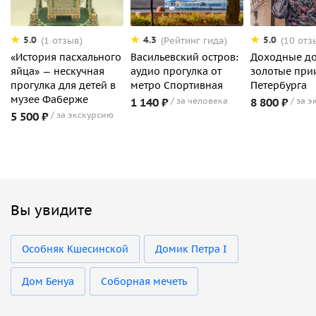
5.0
4.3
5.0
(1 отзыв)
(Рейтинг гида)
(10 отз
«История пасхального
Васильевский остров:
Доходные д
яйца» — нескучная
аудио прогулка от
золотые при
прогулка для детей в
метро Спортивная
Петербурга
музее Фаберже
1 140 ₽
за человека
8 800 ₽
за э
5 500 ₽
за экскурсию
Вы увидите
Особняк Кшесинской
Домик Петра I
Дом Бенуа
Соборная мечеть