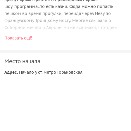
шоу-программа...то есть казни. Сюда можно попасть
пешком во время прогулки, перейдя через Неву по
французскому Троицкому мосту. Многие слышали о
Соборной мечети и Авроре. Но не все знают, что здесь
находятся первый и последний дворцы, построенные для
Показать ещё
Романовых. Здесь удачно обустроили свои особняки две
Матильды, а один элегантный дом облепила
разнообразная декоративная живность. И ещё здесь
Место начала
живет модерн!
Адрес:
Начало у ст. метро Горьковская.