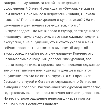
задержали служащие, за какой-то неправильно
оформленный билет. И она куда-то убежала, не сказав
нам ничего. Пока мы ее в недоумении ждали, я начала
выяснять " Где наш экскурсовод и куда ее дели? ". На меня
служащие музея, начали возмущаться, что я с "
Экскурсоводом". Что меня ввело в ступор, платя деньги за
индивидуальную экскурсию, я все таки ожидаю получить
экскурсию, а не ощущение, что я что-то украла и меня
сейчас прогонят. При этом это был самый дорогой
экскурсовод на сайте по этому маршруту. Конечно это
незабываемые ощущения, дорогой экскурсовод, все
время говорит тихо, озирается, когда проходят служащие
замолкает, шепчем нам куда идти дольше и при этом
ощущение, что это не ВИП экскурсия, а мы проникли
бесплатно в музей и бегаем от служащих, что бы нас не
выперли с позором. Рассказывает экскурсовод интересно,
содержательно, на вопросы отвечает квалифицированно.
Но это поганое ощущение нелегальщины, за мои же
деньги, у меня останется надолго.