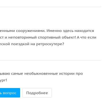
менными сооружениями. Именно здесь находится
т и неповторимый спортивный объект! А что если
еской поездкой на ретроскутере?
зываю самые необыкновенные истории про
ург!
ь вопрос
Подробнее