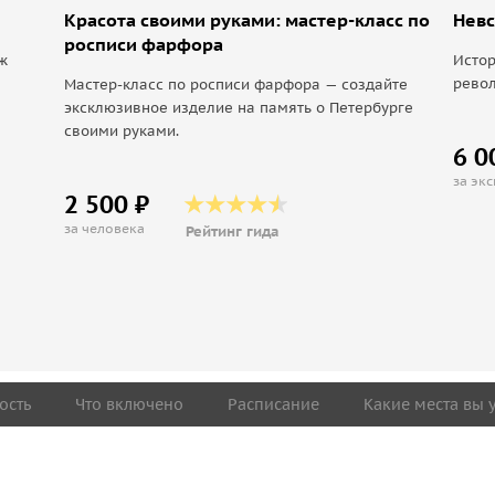
Красота своими руками: мастер-класс по
Невс
росписи фарфора
ж
Истор
револ
Мастер-класс по росписи фарфора — создайте
эксклюзивное изделие на память о Петербурге
своими руками.
6 0
за эк
2 500 ₽
за человека
Рейтинг гида
ость
Что включено
Расписание
Какие места вы 