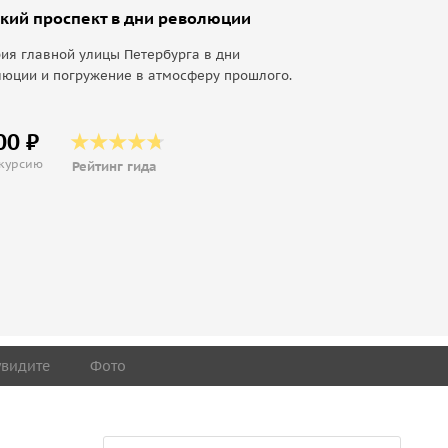
кий проспект в дни революции
ия главной улицы Петербурга в дни
юции и погружение в атмосферу прошлого.
00 ₽
скурсию
Рейтинг гида
увидите
Фото