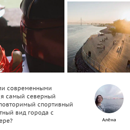
ыми современными
ся самый северный
еповторимый спортивный
ятный вид города с
Алёна
ере?