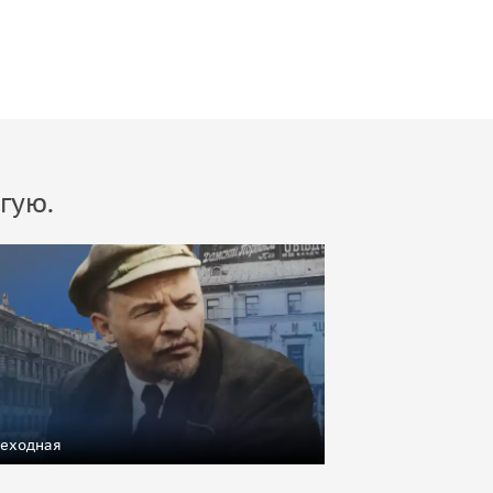
гую.
еходная