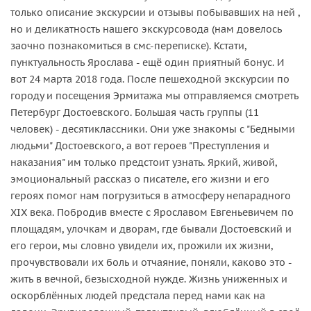
только описание экскурсии и отзывы побывавших на ней ,
но и деликатность нашего экскурсовода (нам довелось
заочно познакомиться в смс-переписке). Кстати,
пунктуальность Ярослава - ещё один приятный бонус. И
вот 24 марта 2018 года. После пешеходной экскурсии по
городу и посещения Эрмитажа мы отправляемся смотреть
Петербург Достоевского. Большая часть группы (11
человек) - десятиклассники. Они уже знакомы с "Бедными
людьми" Достоевского, а вот героев "Преступления и
наказания" им только предстоит узнать. Яркий, живой,
эмоциональный рассказ о писателе, его жизни и его
героях помог нам погрузиться в атмосферу непарадного
XIX века. Побродив вместе с Ярославом Евгеньевичем по
площадям, улочкам и дворам, где бывали Достоевский и
его герои, мы словно увидели их, прожили их жизни,
прочувствовали их боль и отчаяние, поняли, каково это -
жить в вечной, безысходной нужде. Жизнь униженных и
оскорблённых людей предстала перед нами как на