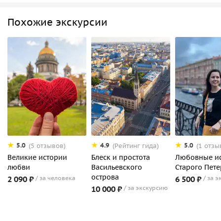
Похожие экскурсии
5.0
4.9
5.0
(5 отзывов)
(Рейтинг гида)
(1 отзы
Великие истории
Блеск и простота
Любовные и
любви
Васильевского
Старого Пете
острова
2 090 ₽
за человека
6 500 ₽
за э
10 000 ₽
за экскурсию