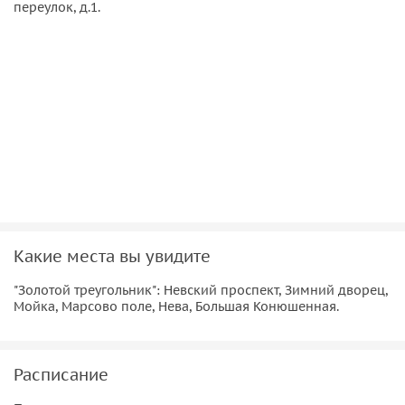
переулок, д.1.
бывшую императорскую резиденцию и настоящий
музей. Попробуем пополнить ваши ассоциации
мистической историей о женихах и мужьях Авроры
Шернваль фон Валлен, «финской звезде», подруге
дочерей Александра II.
Речку Мойку
. Большинство петербуржцев убеждено
в купеческом происхождении названия: на берегах
реки стояли общественные бани, в её же водах
прачки стирали бельё. Но есть и другая теория,
геологическая. В «финские» времена Петербурга
Мойка была лесной — спокойной, затянутой тиной и
Какие места вы увидите
камышом. Что почти буквально передаёт значение
финского слова «Мья».
"Золотой треугольник": Невский проспект, Зимний дворец,
Марсово поле
. Это место будет интересно как
Мойка, Марсово поле, Нева, Большая Конюшенная.
влюблённым, ценящим неспешную прогулку по
благородной парковой зоне, так и любителям
истории. Мало кто помнит, но кроме 400 русских
Расписание
революционеров, здесь похоронены финские,