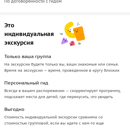
По договоренности с гидом
павшие от рук своих же белогвардейцев.
Большую Конюшенную
. Здесь находится Институт и
Дом Финляндии, где проходят тематические
выставки и лекции. Немудрено, что и настоящую
Это
кухню Суоми стоит отведать в местном кафе. Эта
индивидуальная
точка маршрута понравится не только любителям
экскурсия
ухи со сливками, но также всем изучающим финский
язык: коренные финны, коих в Северной столице
Только ваша группа
проживает около 4000, часто здесь бывают.
На экскурсии будете только вы, ваши знакомые или семья.
Время на экскурсии — время, проведенное в кругу близких
Персональный гид
Всегда в вашем распоряжении — скорректирует программу,
подскажет места для детей, где перекусить, что увидеть
Выгодно
Стоимость индивидуальной экскурсии сравнима со
стоимостью групповой, если вы идете с кем-то еще