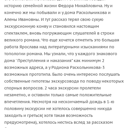
историю семейной жизни Федора Михайловича. Ну и
конечно же мы побывали и у дома Раскольникова и
Алены Ивановны. И тут рассказ терял свою сухую
экскурсионную конву и становился настоящим
спектаклем, вновь погружающим слушателей в строки
великого романа. Что еще хочется отметить это большая
работа Ярослава над литературными изысканиями по
топологии романа. Мы узнали, что у каждого знакового
дома ' Преступления и наказания" как минимум 2
возможных адреса, а у Родиона Раскольникова-3
возможных прототипа. Было очень интересно послушать
собственные гипотезы экскурсовода по поводу некоторых
спорных вопросов. 2 часа экскурсии пролетели
незаметно, и оставили только самые положительные
впечетления. Несмотря на нескончаемый дождь в 1-ю
половину экскурсии не хотелось совершенно никуда
заходить и греться( хотя такая возможность
предусмотрена), хотелось нестись вслед за рассказом