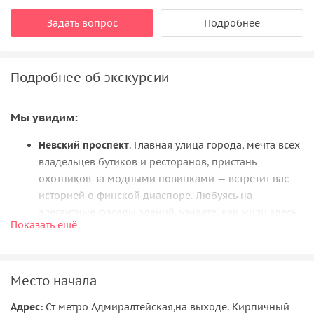
Задать вопрос
Подробнее
Подробнее об экскурсии
Мы увидим:
Невский проспект
. Главная улица города, мечта всех
владельцев бутиков и ресторанов, пристань
охотников за модными новинками — встретит вас
историей о финской диаспоре. Любуясь на
элегантные фасады зданий, узнаете, как жили здесь
Показать ещё
простые финские семьи, торговали рыбой и
молоком — и что случилось со всем этим уютным
великолепием в 1937 году. А ещё — под каким из
Место начала
величавых фасадов с масонским знаком проводятся
богослужения на финском языке.
Адрес:
Ст метро Адмиралтейская,на выходе. Кирпичный
Зимний дворец
. Сегодня вы смотрите на него как на