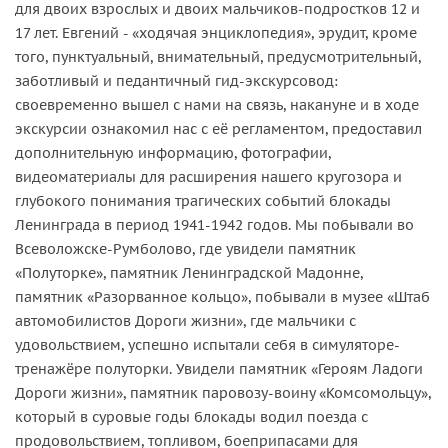
для двоих взрослых и двоих мальчиков-подростков 12 и
17 лет. Евгений - «ходячая энциклопедия», эрудит, кроме
того, пунктуальный, внимательный, предусмотрительный,
заботливый и педантичный гид-экскурсовод:
своевременно вышел с нами на связь, накануне и в ходе
экскурсии ознакомил нас с её регламентом, предоставил
дополнительную информацию, фотографии,
видеоматериалы для расширения нашего кругозора и
глубокого понимания трагических событий блокады
Ленинграда в период 1941-1942 годов. Мы побывали во
Всеволожске-Румболово, где увидели памятник
«Полуторке», памятник Ленинградской Мадонне,
памятник «Разорванное кольцо», побывали в музее «Штаб
автомобилистов Дороги жизни», где мальчики с
удовольствием, успешно испытали себя в симуляторе-
тренажёре полуторки. Увидели памятник «Героям Ладоги
Дороги жизни», памятник паровозу-воину «Комсомольцу»,
который в суровые годы блокады водил поезда с
продовольствием, топливом, боеприпасами для