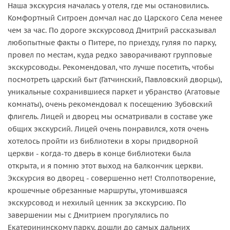
Наша экскурсия началась у отеля, где мы остановились.
Комфортный Ситроен домчал нас до Царского Села менее
чем за час. По дороге экскурсовод Дмитрий рассказывал
любопытные факты о Питере, по приезду, гуляя по парку,
провел по местам, куда редко заворачивают групповые
экскурсоводы. Рекомендовал, что лучше посетить, чтобы
посмотреть царский быт (Гатчинский, Павловский дворцы),
уникальные сохранившиеся паркет и убранство (Агатовые
комнаты), очень рекомендовал к посещению Зубовский
флигель. Лицей и дворец мы осматривали в составе уже
общих экскурсий. Лицей очень понравился, хотя очень
хотелось пройти из библиотеки в хоры придворной
церкви - когда-то дверь в конце библиотеки была
открыта, и я помню этот выход на балкончик церкви.
Экскурсия во дворец - совершенно нет! Столпотворение,
крошечные обрезанные маршруты, утомившаяся
экскурсовод и нехилый ценник за экскурсию. По
завершении мы с Дмитрием прогулялись по
Екатерининскому парку, дошли до самых дальних