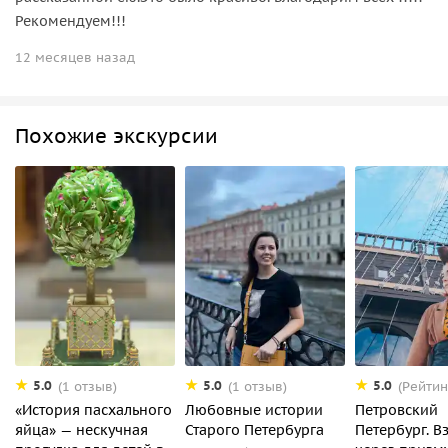
Рекомендуем!!!
12 месяцев назад
Похожие экскурсии
5.0
5.0
5.0
(1 отзыв)
(1 отзыв)
(Рейтин
«История пасхального
Любовные истории
Петровский
яйца» — нескучная
Старого Петербурга
Петербург. В