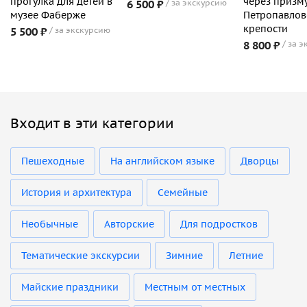
прогулка для детей в
через призм
6 500 ₽
за экскурсию
музее Фаберже
Петропавлов
крепости
5 500 ₽
за экскурсию
8 800 ₽
за э
Входит в эти категории
Пешеходные
На английском языке
Дворцы
История и архитектура
Семейные
Необычные
Авторские
Для подростков
Тематические экскурсии
Зимние
Летние
Майские праздники
Местным от местных