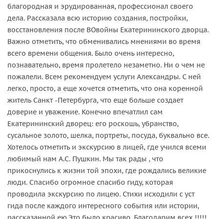
благородная и эрудированная, профессионал своего
дела. Рассказала всю историю создания, постройки,
восстановления после ВОвойны Екатерининского дворца.
Важно отметить, что обменивались мнениями во время
всего времени общения. Было очень интересно,
познавательно, время пролетело незаметно. Ни о чем не
пожалели. Всем рекомендуем услуги Александры. С ней
легко, просто, а еще хочется отметить, что она коренной
житель Санкт -Петербурга, что еще больше создает
доверие и уважение. Конечно впечатлил сам
Екатерининский дворец: его роскошь, убранство,
сусальное золото, шелка, портреты, посуда, буквально все.
Хотелось отметить и экскурсию в лицей, где учился всеми
любимый нам А.С. Пушкин. Мы так рады , что
прикоснулись к жизни той эпохи, где рождались великие
люди. Спасибо огромное спасибо гиду, которая
проводила экскурсию по лицею. Стихи исходили с уст
гида после каждого интересного события или истории,
рассказанной ею.Это было красиво. Благодарим всех !!!!!