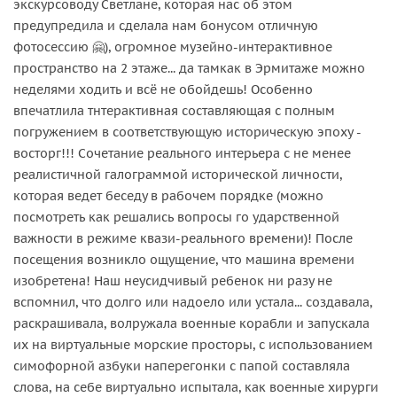
экскурсоводу Светлане, которая нас об этом
предупредила и сделала нам бонусом отличную
фотосессию 🤗), огромное музейно-интерактивное
пространство на 2 этаже... да тамкак в Эрмитаже можно
неделями ходить и всё не обойдешь! Особенно
впечатлила тнтерактивная составляющая с полным
погружением в соответствующую историческую эпоху -
восторг!!! Сочетание реального интерьера с не менее
реалистичной галограммой исторической личности,
которая ведет беседу в рабочем порядке (можно
посмотреть как решались вопросы го ударственной
важности в режиме квази-реального времени)! После
посещения возникло ощущение, что машина времени
изобретена! Наш неусидчивый ребенок ни разу не
вспомнил, что долго или надоело или устала... создавала,
раскрашивала, волружала военные корабли и запускала
их на виртуальные морские просторы, с использованием
симофорной азбуки наперегонки с папой составляла
слова, на себе виртуально испытала, как военные хирурги