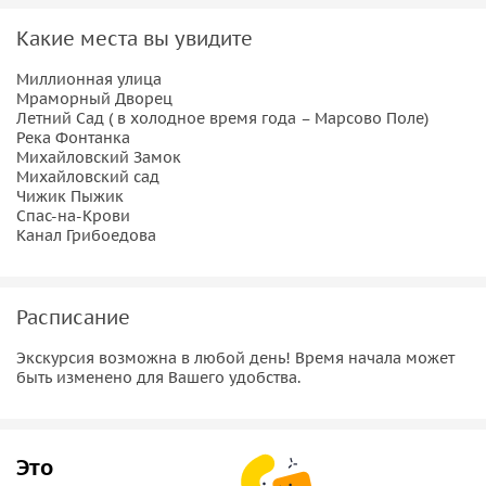
Царь-Освободитель Александр II был приговорен
Какие места вы увидите
народовольцами к смерти и сколько всего было попыток
на жизнь императора. Кроме того, вы увидите самый
Миллионная улица
маленький монумент в городе, прогуляетесь по самому
Мраморный Дворец
первому, еще Петром заложенному саду, полюбуетесь
Летний Сад ( в холодное время года – Марсово Поле)
Река Фонтанка
величественным зданием Спаса-на-Крови и услышите
Михайловский Замок
истории об архитектуре тех интересных зданий и
Михайловский сад
площадей, которые встретятся на нашем пути. А
Чижик Пыжик
Спас-на-Крови
поговорить будет есть о чем (проходя по улицам одного
Канал Грибоедова
из красивейших городов мира — Санкт-Петербурга)!
Расписание
Экскурсия возможна в любой день! Время начала может
быть изменено для Вашего удобства.
Это