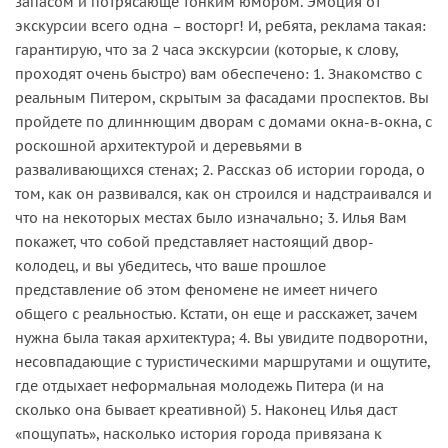
запасом и потрясающе тонким юмором. Эмоция от
экскурсии всего одна – восторг! И, ребята, реклама такая:
гарантирую, что за 2 часа экскурсии (которые, к слову,
проходят очень быстро) вам обеспечено: 1. Знакомство с
реальным Питером, скрытым за фасадами проспектов. Вы
пройдете по длиннющим дворам с домами окна-в-окна, с
роскошной архитектурой и деревьями в
разваливающихся стенах; 2. Рассказ об истории города, о
том, как он развивался, как он строился и надстраивался и
что на некоторых местах было изначально; 3. Илья Вам
покажет, что собой представляет настоящий двор-
колодец, и вы убедитесь, что ваше прошлое
представление об этом феномене не имеет ничего
общего с реальностью. Кстати, он еще и расскажет, зачем
нужна была такая архитектура; 4. Вы увидите подворотни,
несовпадающие с туристическими маршрутами и ощутите,
где отдыхает неформальная молодежь Питера (и на
сколько она бывает креативной) 5. Наконец Илья даст
«пощупать», насколько история города привязана к