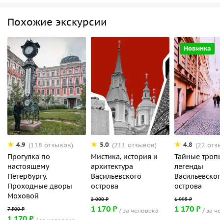
Похожие экскурсии
Новинка
4.9
5.0
4.8
(118 отзывов)
(211 отзывов)
(22 отз
Прогулка по
Мистика, история и
Тайные троп
настоящему
архитектура
легенды
Петербургу.
Васильевского
Васильевско
Проходные дворы
острова
острова
Моховой
1 170 ₽
1 170 ₽
за человека
за ч
1 170 ₽