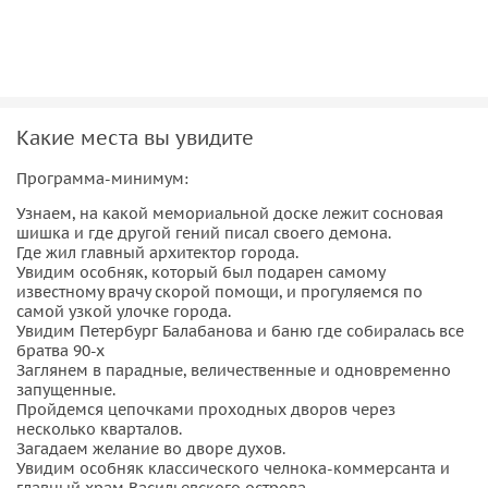
декор. Здесь же сохранились старинные здания и
необычных доходные дома, за каждым их них стоит своя
история. Конечно же, я расскажу интересные факты об это
части города.
После прогулки по Васильевскому острову вы заново
Какие места вы увидите
влюбитесь в Петербург и прочувствуете ту самую
Программа-минимум:
атмосферу города.
Узнаем, на какой мемориальной доске лежит сосновая
шишка и где другой гений писал своего демона.
Где жил главный архитектор города.
Увидим особняк, который был подарен самому
известному врачу скорой помощи, и прогуляемся по
самой узкой улочке города.
Увидим Петербург Балабанова и баню где собиралась все
братва 90-х
Заглянем в парадные, величественные и одновременно
запущенные.
Пройдемся цепочками проходных дворов через
несколько кварталов.
Загадаем желание во дворе духов.
Увидим особняк классического челнока-коммерсанта и
главный храм Васильевского острова.