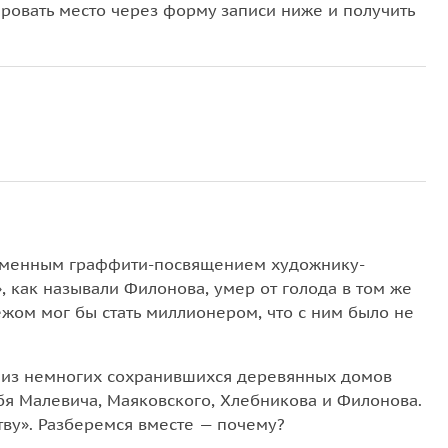
овать место через форму записи ниже и получить
ременным граффити-посвящением художнику-
, как называли Филонова, умер от голода в том же
ежом мог бы стать миллионером, что с ним было не
н из немногих сохранившихся деревянных домов
я Малевича, Маяковского, Хлебникова и Филонова.
тву». Разберемся вместе — почему?