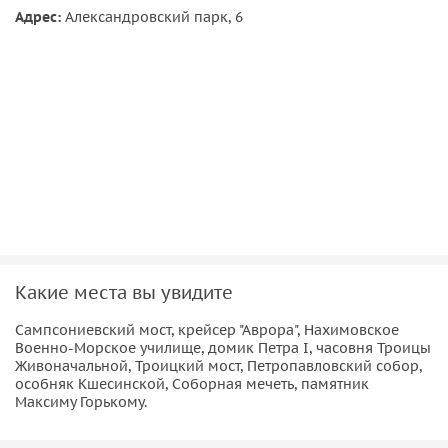
Петроград, советский Ленинград, современный любимый
Адрес:
Александровский парк, 6
Питер.
Мы увидим летний домик Петра I — его первую
резиденцию, особняк Матильды Кшесинской — одной из
самых влиятельных женщин начала двадцатого столетия.
Коснемся печальных страниц нашей истории, поговорим
о репрессиях. Нахимовское училище, легендарный
крейсер "Аврора", Дом политкаторжан и другие
достопримечательности поведают свои истории.
Какие места вы увидите
Сампсониевский мост, крейсер "Аврора", Нахимовское
Военно-Морское училище, домик Петра I, часовня Троицы
Живоначальной, Троицкий мост, Петропавловский собор,
особняк Кшесинской, Соборная мечеть, памятник
Максиму Горькому.