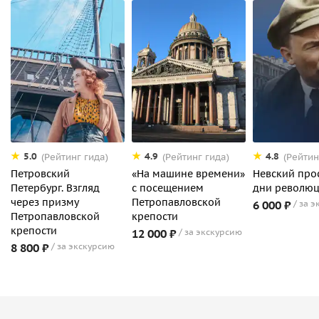
5.0
4.9
4.8
(Рейтинг гида)
(Рейтинг гида)
(Рейтин
Петровский
«На машине времени»
Невский про
Петербург. Взгляд
с посещением
дни револю
через призму
Петропавловской
6 000 ₽
за э
Петропавловской
крепости
крепости
12 000 ₽
за экскурсию
8 800 ₽
за экскурсию