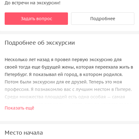
До встречи на экскурсии!
Задать вопрос
Подробнее
Подробнее об экскурсии
Несколько лет назад я провел первую экскурсию для
своей тогда еще будущей жены, которая переехала жить в
Петербург. Я показывал ей город, в котором родился.
Потом были экскурсии для ее друзей. Теперь это моя
профессия. Я познакомлю вас с лучшим местом в Питере.
Среди множества площадей есть одна особая — самая
первая. Троицкая площадь — место, откуда начался город.
Показать ещё
Здесь стоят рядом памятники всех веков, эпох и культур,
здесь жили император и комиссар Балтфлота. От первого
здания в городе до летающей тарелки из будущего.
Место начала
Императорский Санкт-Петербург, большевистский