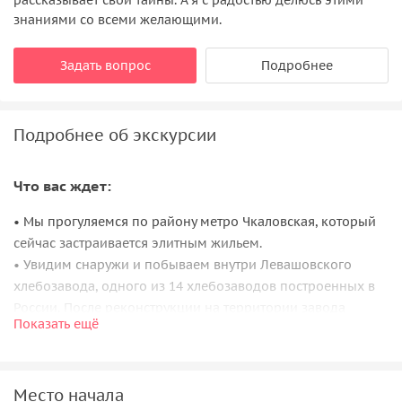
знаниями со всеми желающими.
Задать вопрос
Подробнее
Подробнее об экскурсии
Что вас ждет:
• Мы прогуляемся по району метро Чкаловская, который
сейчас застраивается элитным жильем.
• Увидим снаружи и побываем внутри Левашовского
хлебозавода, одного из 14 хлебозаводов построенных в
России. После реконструкции на территории завода
Показать ещё
открылось культурно-деловое пространство.
• Перед нами предстанут величественные постройки
зданий специалистов, призванные показать величие
Место начала
новой страны рабочих. На примере зданий этого района