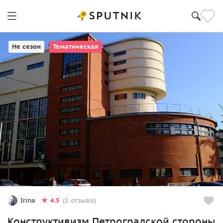
Санкт-Петербург
Не сезон
Тематическая
4.5
Irina
(2 отзыва)
Конструктивизм Петроградской стороны