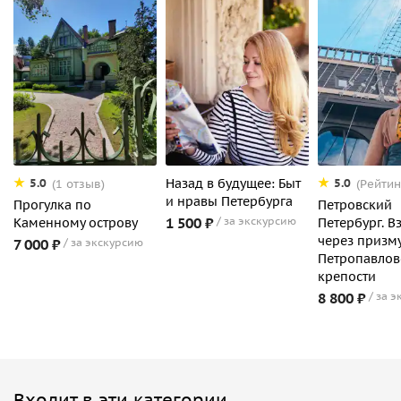
Назад в будущее: Быт
5.0
5.0
(1 отзыв)
(Рейтин
и нравы Петербурга
Прогулка по
Петровский
1 500 ₽
за экскурсию
Каменному острову
Петербург. В
через призм
7 000 ₽
за экскурсию
Петропавлов
крепости
8 800 ₽
за э
Входит в эти категории