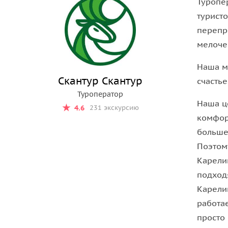
Туропер
• Падающую скалу.
туристо
А также сделаете высадку на необитаемом остро
перепр
называли «крышей Ладоги», и с нее вы сможете
мелоче
вокруг.
Наша м
Скантур Скантур
счастье
Туроператор
Наша ц
4.6
231 экскурсию
комфор
больше
Поэтом
Карели
подход
Карели
работа
просто