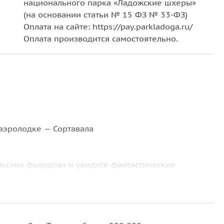
национального парка «Ладожские шхеры»
(на основании статьи № 15 ФЗ № 33-ФЗ)
Оплата на сайте: https://pay.parkladoga.ru/
Оплата производится самостоятельно.
аэролодке — Сортавала
льских фьордов» и увидите фантастические
Ястребиной скалой,