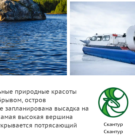
льные природные красоты
брывом, остров
е запланирована высадка на
 самая высокая вершина
Скантур
открывается потрясающий
Скантур