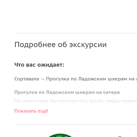
Подробнее об экскурсии
Что вас ожидает:
Сортавала — Прогулка по Ладожским шхерам на 
Прогулка по Ладожским шхерам на катере
На аэролодке вы покатаетесь вдоль гряды «каре
природные красоты Ладоги:
Показать ещё
• остров Хавус и его высокий обрыв, названный 
• остров Каарнетсаари,