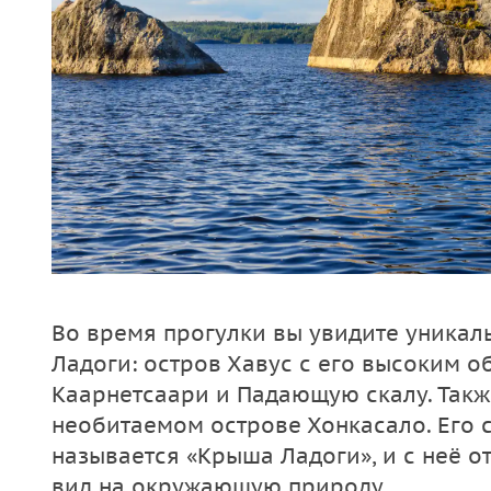
Во время прогулки вы увидите уника
Ладоги: остров Хавус с его высоким о
Каарнетсаари и Падающую скалу. Такж
необитаемом острове Хонкасало. Его
называется «Крыша Ладоги», и с неё 
вид на окружающую природу.