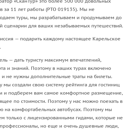
атор «‎СканТур»‎ это более 500 000 довольных
в за 11 лет работы (РТО 019135). Мы не
ве Хонкасало.
Самую высокую его вершину
одаем туры, мы разрабатываем и продумываем до
 окинуть взглядом всю невероятную панораму
й сценарии для ваших незабываемых путешествий.
иссия — подарить каждому настоящее Карельское
.
ель — дать туристу максимум впечатлений,
та и знаний. Поэтому в наших турах включено
 и не нужны дополнительные траты на билеты.
у мы создали свою систему рейтинга для гостиниц
и и подберем вам самое комфортное размещение,
ящее по стоимости. Поэтому у нас можно поехать в
ю на комфортабельных автобусах. Поэтому мы
ем только с лицензированными гидами, которые не
 профессионалы, но еще и очень душевные люди,