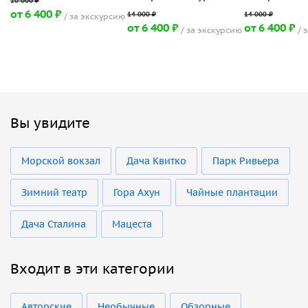
от 6 400 ₽
за экскурсию
от 6 400 ₽
от 6 400 ₽
за экскурсию
з
Вы увидите
Морской вокзал
Дача Квитко
Парк Ривьера
Зимний театр
Гора Ахун
Чайные плантации
Дача Сталина
Мацеста
Входит в эти категории
Авторские
Необычные
Обзорные