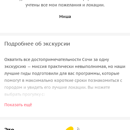
учтены все мои пожелания и локации.
Миша
Подробнее об экскурсии
Охватить все достопримечательности Сочи за одну
экскурсию — миссия практически невыполнимая, но наши
лучшие гиды подготовили для вас программы, которые
помогут в максимально короткие сроки познакомиться с
городом и увидеть его лучшие локации. Вы можете
выбрать прогулку с:
Показать ещё
—
гидом Надеждой
— экскурсоводом и жительницей Сочи,
которая покажет вам город в вечерних огнях;
—
гидом Ильёй
, хорошо знающим город и его историю и
готовым показать живописные окрестности Сочи;
Это