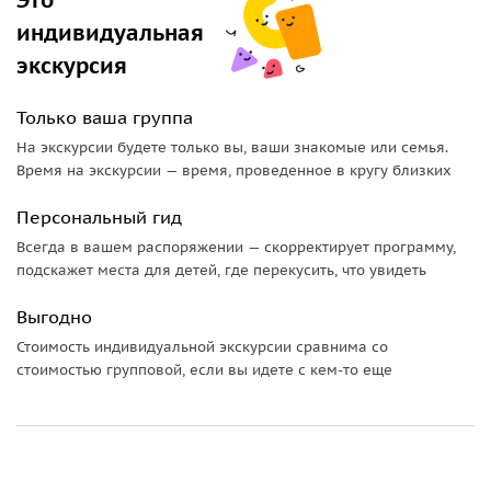
—
гидом-фотографом Еленой
— приверженицей
индивидуальная
творческого подхода, с многолетним опытом проведения
экскурсия
экскурсий.
Обратите внимание!
Каждый из гидов предлагает
Только ваша группа
индивидуальную программу, которая отличается по
На экскурсии будете только вы, ваши знакомые или семья.
длительности и маршруту.
Время на экскурсии — время, проведенное в кругу близких
В компании гида Ильи вас ждет дружеская обзорная
Персональный гид
прогулка-поездка на
дачу Сталина, Змейковские
Всегда в вашем распоряжении — скорректирует программу,
водопады и чайную плантацию
. Вы рассмотрите личные
подскажет места для детей, где перекусить, что увидеть
вещи Сталина и заглянете на плантации в долине, где
выращивают чай.
Выгодно
С гидом Надеждой вы увидите Сочи и его главные
Стоимость индивидуальной экскурсии сравнима со
стоимостью групповой, если вы идете с кем-то еще
достопримечательности в утончённой атмосфере вечера.
Прогуляетесь по мерцающему
Курортному проспекту
, где
сосредоточена современная и модная жизнь города, и
полюбуетесь панорамой
со смотровой башни «Роза
ветров»
, откуда открывается впечатляющий вид на