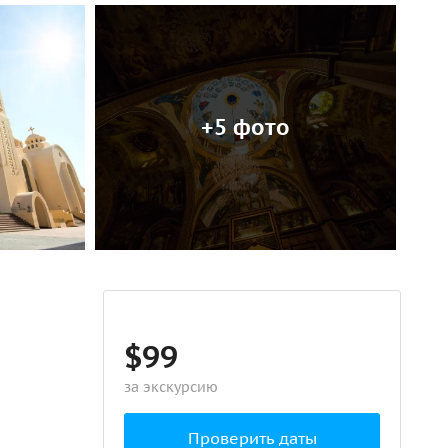
+5 фото
$99
за экскурсию
Проверить даты