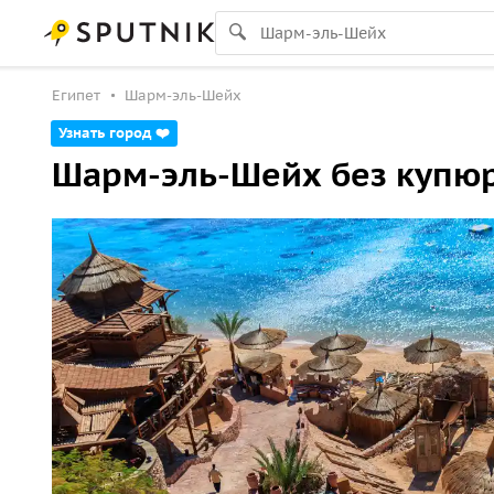
Египет
Шарм-эль-Шейх
Узнать город ❤️
Шарм-эль-Шейх без купюр