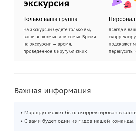
экскурсия
И оттуда же — шикарная панорама всего Шарм-э
Только ваша группа
Персонал
•
Памятник жертвам авиакатастрофы «Боинга-73
завершается, и мы возвращаем вас в отель.
На экскурсии будете только вы,
Всегда в ва
ваши знакомые или семья. Время
скорректиру
на экскурсии — время,
подскажет ме
проведенное в кругу близких
перекусить, 
Важная информация
• Маршрут может быть скорректирован в соот
• С вами будет один из гидов нашей команды.