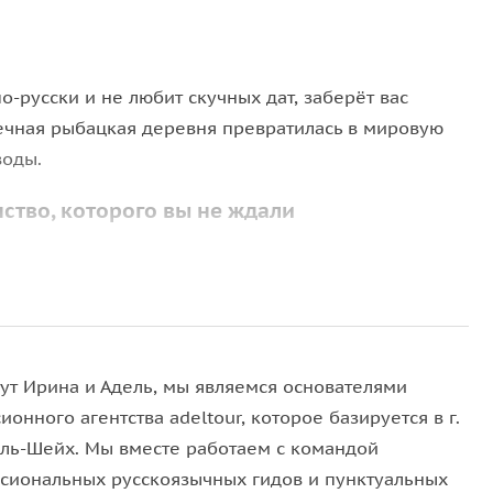
о-русски и не любит скучных дат, заберёт вас
шечная рыбацкая деревня превратилась в мировую
воды.
ство, которого вы не ждали
овь. Здесь привычные для вас иконы и свечи
отрите красивые фрески, а гид расскажет,
чем
ипте
. Время — 30 минут, но запомнится надолго.
вут Ирина и Адель, мы являемся основателями
ионного агентства adeltour, которое базируется в г.
лавная жемчужина — мечеть Эль Сахаба, способная
ль-Шейх. Мы вместе работаем с командой
ктура: это застывшее величие. Время на осмотр — 15
сиональных русскоязычных гидов и пунктуальных