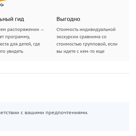
ль-Шейха.
ьный гид
Выгодно
7»
— тихая, но важная точка. Здесь экскурсия
шем распоряжении —
Стоимость индивидуальной
ет программу,
экскурсии сравнима со
ста для детей, где
стоимостью групповой, если
что увидеть
вы идете с кем-то еще
ветствии с вашими предпочтениями.