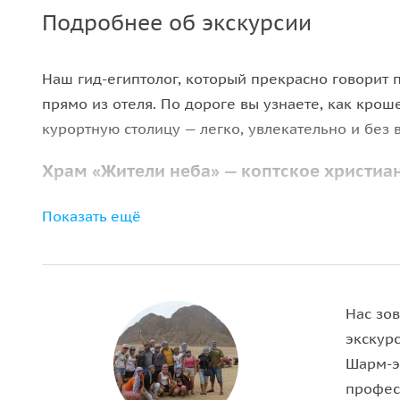
Подробнее об экскурсии
Наш гид-египтолог, который прекрасно говорит п
прямо из отеля. По дороге вы узнаете, как кро
курортную столицу — легко, увлекательно и без 
Храм «Жители неба» — коптское христиан
Первая остановка — православная коптская церк
Показать ещё
соседствуют с неожиданными деталями. Вы рассм
живет христианская община в мусульманском Ег
Старый город и мечеть Эль Сахаба
Нас зо
экскурс
Вы окажетесь в самом сердце Старого города. Г
Шарм-э
вместить
до 3000 человек
. Это не просто архите
профес
минут.