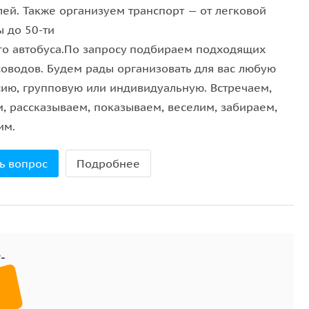
лей. Также организуем транспорт — от легковой
честный базар Шарма
 до 50-ти
го автобуса.По запросу подбираем подходящих
сточный колорит, лавочки с пряностями,
соводов. Будем рады организовать для вас любую
десь торговаться не просто можно — здесь это
сию, групповую или индивидуальную. Встречаем,
аса свободы, запахов и азарта.
м, рассказываем, показываем, веселим, забираем,
им.
минут)
ь вопрос
Подробнее
. Оно врезано прямо в скалу и похоже на цветную
 сказка, вечером — разноцветное волшебство с
 она была самой большой в городе. Потрясает
зюминка программы. Раньше здесь была
ый квартал курорта. Контраст, который отрезвляет.