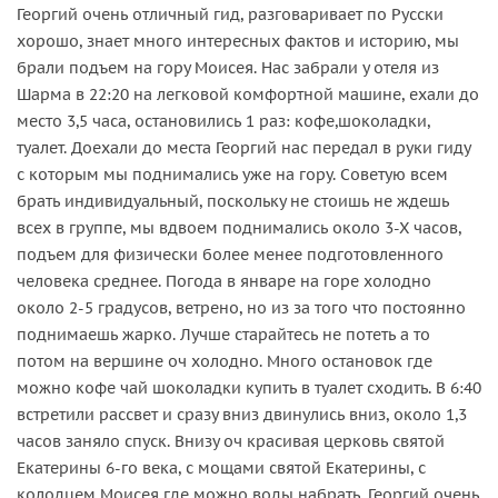
Георгий очень отличный гид, разговаривает по Русски
хорошо, знает много интересных фактов и историю, мы
брали подъем на гору Моисея. Нас забрали у отеля из
Шарма в 22:20 на легковой комфортной машине, ехали до
место 3,5 часа, остановились 1 раз: кофе,шоколадки,
туалет. Доехали до места Георгий нас передал в руки гиду
с которым мы поднимались уже на гору. Советую всем
брать индивидуальный, поскольку не стоишь не ждешь
всех в группе, мы вдвоем поднимались около 3-Х часов,
подъем для физически более менее подготовленного
человека среднее. Погода в январе на горе холодно
около 2-5 градусов, ветрено, но из за того что постоянно
поднимаешь жарко. Лучше старайтесь не потеть а то
потом на вершине оч холодно. Много остановок где
можно кофе чай шоколадки купить в туалет сходить. В 6:40
встретили рассвет и сразу вниз двинулись вниз, около 1,3
часов заняло спуск. Внизу оч красивая церковь святой
Екатерины 6-го века, с мощами святой Екатерины, с
колодцем Моисея где можно воды набрать. Георгий очень