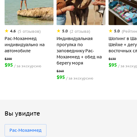
4.6
5.0
5.0
(5 отзывов)
(2 отзыва)
(Рейтин
Рас-Мохаммед
Индивидуальная
Шопинг в Ша
индивидуально на
прогулка по
Шейхе + дегу
автомобиле
заповеднику Рас-
восточных с
Мохаммед + обед на
берегу моря
$95
$95
за экскурсию
за экску
$95
за экскурсию
Вы увидите
Рас-Мохаммед