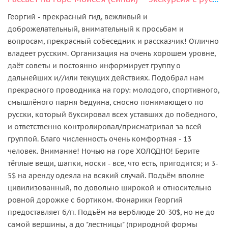
Георгий - прекрасный гид, вежливый и
доброжелательный, внимательный к просьбам и
вопросам, прекрасный собеседник и рассказчик! Отлично
владеет русским. Организация на очень хорошем уровне,
даёт советы и постоянно информирует группу о
дальнейших и//или текущих действиях. Подобрал нам
прекрасного проводника на гору: молодого, спортивного,
смышлёного парня бедуина, сносно понимающего по
русски, который буксировал всех уставших до победного,
и ответственно контролировал/присматривал за всей
группой. Благо численность очень комфортная - 13
человек. Внимание! Ночью на горе ХОЛОДНО! Берите
тёплые вещи, шапки, носки - все, что есть, пригодится; и 3-
5$ на аренду одеяла на всякий случай. Подъём вполне
цивилизованный, по довольно широкой и относительно
ровной дорожке с бортиком. Фонарики Георгий
предоставляет б/п. Подъём на верблюде 20-30$, но не до
самой вершины, а до "лестницы" (природной формы