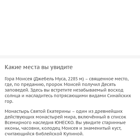
организуем поездку не только из Шарм-эль-Шейха, но и
для гостей из Дахаба. Это не просто экскурсия — это
путешествие к истокам веры, где каждый рассвет
становится символом надежды и обновления.
Какие места вы увидите
Гора Моисея (Джебель Муса, 2285 м) – священное место,
где, по преданию, пророк Моисей получил Десять
заповедей. Здесь вы встретите незабываемый восход
солнца и насладитесь потрясающими видами Синайских
гор.
Монастырь Святой Екатерины – один из древнейших
действующих монастырей мира, включённый в список
Всемирного наследия ЮНЕСКО. Вы увидите старинные
иконы, часовни, колодец Моисея и знаменитый куст,
считающийся библейской Купиной.