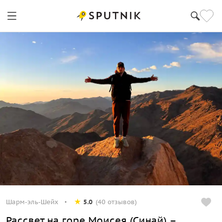
Шарм-эль-Шейх
5.0
(40 отзывов)
Рассвет на горе Моисея (Синай) –