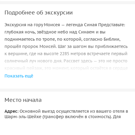
Подробнее об экскурсии
Экскурсия на гору Моисея — легенда Синая Представьте:
глубокая ночь, звёздное небо над Синаем и вы
поднимаетесь по тропе, по которой, согласно Библии,
прошёл пророк Моисей. Шаг за шагом вы приближаетесь
к вершине, где на высоте 2285 метров встречаете первый
солнечный луч нового дня. Рассвет здесь — это не просто
красивый пейзаж, это момент, который остаётся в сердце
навсегда. После восхождения вы окажетесь в монастыре
Показать ещё
Святой Екатерины — одном из древнейших в мире. Его
стены хранят иконы, реликвии и атмосферу живой
истории. ✨ Почему стоит поехать именно с нами? Ваша
Место начала
группа будет только русскоязычной, без смешивания с
Адрес:
Основной выезд осуществляется из вашего отеля в
другими туристами. С вами будет гид, свободно
Шарм-эль-Шейхе (трансфер включён в стоимость). Для
говорящий по-русски, который сделает экскурсию не
только информативной, но и душевной. Возможна
организация частного тура от 270$ за двоих. Мы