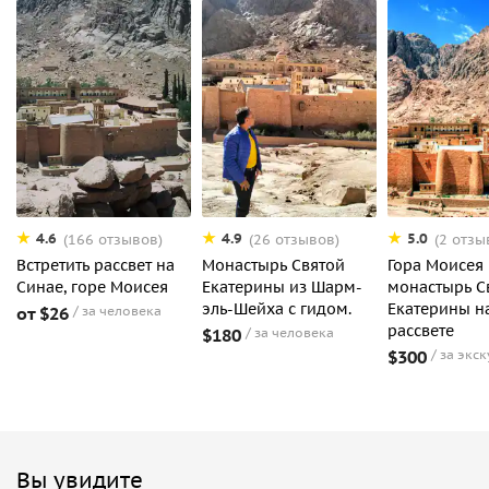
4.6
4.9
5.0
(166 отзывов)
(26 отзывов)
(2 отзы
Встретить рассвет на
Монастырь Святой
Гора Моисея
Синае, горе Моисея
Екатерины из Шарм-
монастырь С
эль-Шейха с гидом.
Екатерины н
от $26
за человека
рассвете
$180
за человека
$300
за экс
Вы увидите