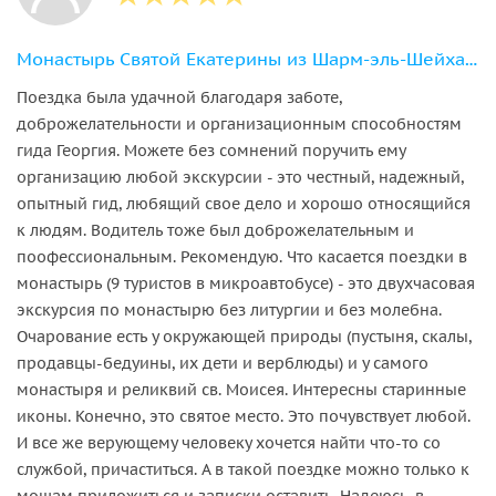
Монастырь Святой Екатерины из Шарм-эль-Шейха с гидом.
Поездка была удачной благодаря заботе,
доброжелательности и организационным способностям
гида Георгия. Можете без сомнений поручить ему
организацию любой экскурсии - это честный, надежный,
опытный гид, любящий свое дело и хорошо относящийся
к людям. Водитель тоже был доброжелательным и
поофессиональным. Рекомендую. Что касается поездки в
монастырь (9 туристов в микроавтобусе) - это двухчасовая
экскурсия по монастырю без литургии и без молебна.
Очарование есть у окружающей природы (пустыня, скалы,
продавцы-бедуины, их дети и верблюды) и у самого
монастыря и реликвий св. Моисея. Интересны старинные
иконы. Конечно, это святое место. Это почувствует любой.
И все же верующему человеку хочется найти что-то со
службой, причаститься. А в такой поездке можно только к
мощам приложиться и записки оставить. Надеюсь, в