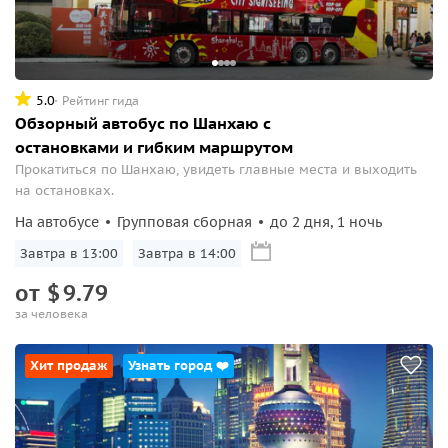
5.0
Рейтинг гида
Обзорный автобус по Шанхаю с
остановками и гибким маршрутом
Прокатиться по Шанхаю, увидеть главные места и выходить
на остановках.
На автобусе
Групповая сборная
до 2 дня, 1 ночь
Завтра в 13:00
Завтра в 14:00
от
$
9.79
за человека
Хит продаж
Узнать город ❤️