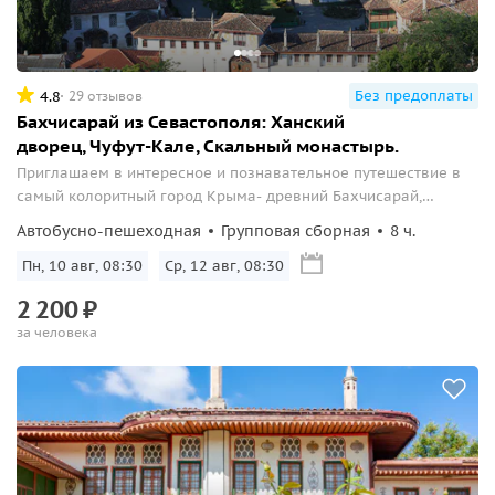
Без предоплаты
4.8
29 отзывов
Бахчисарай из Севастополя: Ханский
дворец, Чуфут-Кале, Скальный монастырь.
Приглашаем в интересное и познавательное путешествие в
самый колоритный город Крыма- древний Бахчисарай,
объединивший в себе природные, архитектурные и
Автобусно-пешеходная
Групповая сборная
8 ч.
исторические достопримечательности, которые и сегодня
поражают нас своей сказочной красотой, загадочностью и
Пн, 10 авг, 08:30
Ср, 12 авг, 08:30
манящей седой стариной.
2
200
₽
за человека