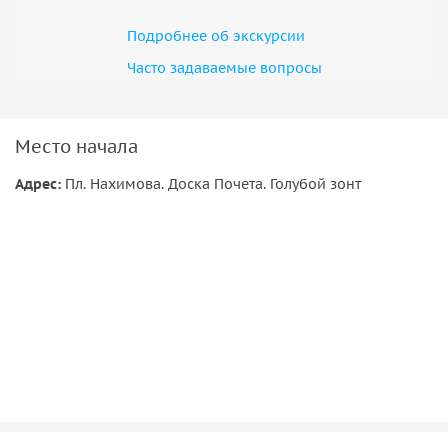
удостоверения.
Подробнее об экскурсии
•Для Вашего удобства рекомендуем бронировать эту
экскурсию минимум за 12 часов. При более позднем
Часто задаваемые вопросы
бронировании и наличии свободных мест, возможно
приобретение экскурсионного билета в день проведения
экскурсии в месте сбора экскурсионной группы.
Место начала
Адрес:
Пл. Нахимова. Доска Почета. Голубой зонт