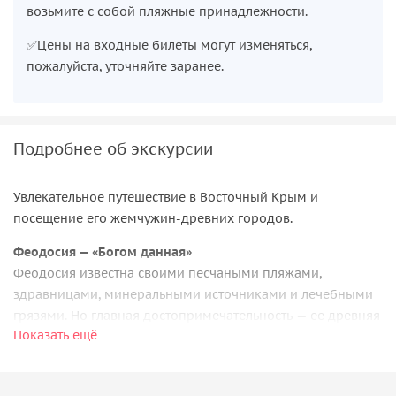
возьмите с собой пляжные принадлежности.
✅Цены на входные билеты могут изменяться,
пожалуйста, уточняйте заранее.
Подробнее об экскурсии
Увлекательное путешествие в Восточный Крым и
посещение его жемчужин-древних городов.
Феодосия — «Богом данная»
Феодосия известна своими песчаными пляжами,
здравницами, минеральными источниками и лечебными
грязями. Но главная достопримечательность — ее древняя
Показать ещё
история.
Мы побываем:
• в знаменитой картинной галереи И.К. Айвазовского или