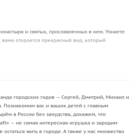
онастыря и святых, прославленных в нем. Узнаете
 вами откроется прекрасный вид, который
итории монастыря — Троицкий, где покоятся мощи
й Трапезную палату и Успенский собор.
анда городских гидов — Сергей, Дмитрий, Михаил и
я. Познакомим вас и ваших детей с главным
рём в России без занудства, докажем, что
raft» — не самая интересная игрушка и зародим
 остаться жить в городе. А также у нас множество