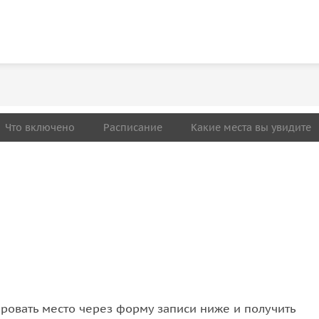
Что включено
Расписание
Какие места вы увидите
овать место через форму записи ниже и получить