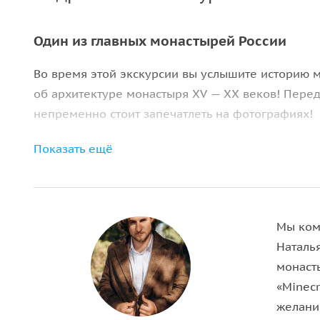
Один из главных монастырей России
Во время этой экскурсии вы услышите историю м
об архитектуре монастыря XV — XX веков! Перед
непременно стоит запечатлеть на фотографиях!
Обязательно посетим древнейший собор на терр
Показать ещё
великого чудотворца. Также не обойдем стороно
Мы ком
Наталь
монасты
«Minec
желание