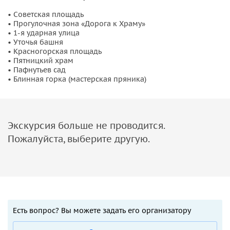
народное гуляние.
• Советская площадь
• Узнаем про Коляду и святки. Какие песни нужно петь и
• Прогулочная зона «Дорога к Храму»
• 1-я ударная улица
как правильно выпрашивать угощения? Что было в
• Уточья башня
стаканчиках у гуляющих (явно не раф)?
• Красногорская площадь
• Пятницкий храм
И конечно, будем гулять по вечернему украшенному
• Пафнутьев сад
• Блинная горка (мастерская пряника)
городу и заряжаться праздничной атмосферой!
Экскурсия больше не проводится.
Пожалуйста, выберите другую.
Есть вопрос? Вы можете задать его организатору