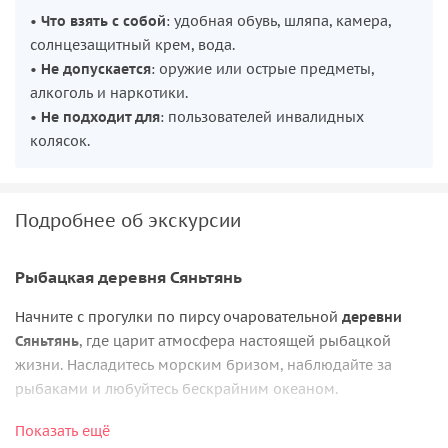
•
Что взять с собой
: удобная обувь, шляпа, камера,
солнцезащитный крем, вода.
•
Не допускается
: оружие или острые предметы,
алкоголь и наркотики.
•
Не подходит для
: пользователей инвалидных
колясок.
Подробнее об экскурсии
Рыбацкая деревня Сяньтянь
Начните с прогулки по пирсу очаровательной
деревни
Сяньтянь
, где царит атмосфера настоящей рыбацкой
жизни. Насладитесь морским бризом, наблюдайте за
рыбаками и любуйтесь бескрайним океаном.
Духовный храм Минван в Цзюньлине
Показать ещё