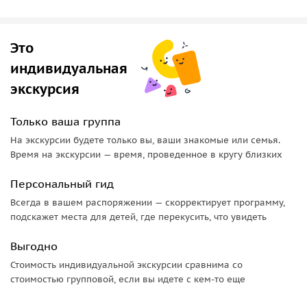
Посетите
храм Минван
— культурный и духовный центр с
традиционной архитектурой и тихими залами. Узнайте о
Это
местных обычаях и окунитесь в атмосферу уважения и
умиротворения.
индивидуальная
экскурсия
Красоты залива Цицзы
Завершите день прогулкой по берегу
залива Цицзы
,
Только ваша группа
известного своими чистыми голубыми водами, гладкой
На экскурсии будете только вы, ваши знакомые или семья.
галькой и нетронутыми пляжами. Насладитесь видом
Время на экскурсии — время, проведенное в кругу близких
заката и расслабьтесь у моря.
Персональный гид
Всегда в вашем распоряжении — скорректирует программу,
подскажет места для детей, где перекусить, что увидеть
Выгодно
Стоимость индивидуальной экскурсии сравнима со
стоимостью групповой, если вы идете с кем-то еще