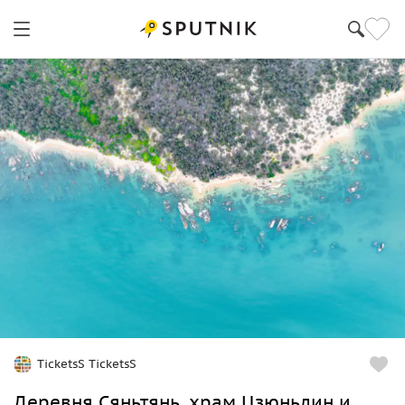
TicketsS TicketsS
Деревня Сяньтянь, храм Цзюньлин и