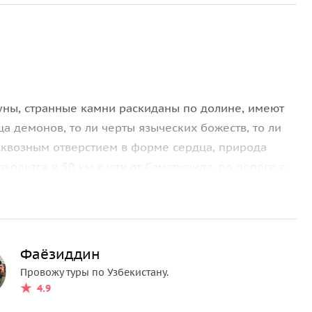
уны, странные камни раскиданы по долине, имеют
 демонов, то ли черты языческих божеств, то ли
сквозным отверстием в форме сердца, природа
аходится в 30 км к югу от Самарканда, по дороге в
сле его похода на Хорезм. Предполагаемое начало
ый момент сохранились только два отдельных
Фаёзиддин
ов.
Провожу туры по Узбекистану.
й династии Темуридов и был построен после
4.9
онгира в 1376. После смерти тело Джахонгира