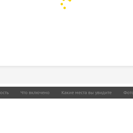
ость
Что включено
Какие места вы увидите
Фот