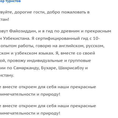
ор туристов
 историческую родину предков. Несколько лет
вуйте, дорогие гости, добро пожаловать в
и приказал им построить над могилой принца
тан!
Шарафиддин Язди, писал: «С левой и с правой
 построены здания макбарат (усыпальницы) и новая
овут Файозиддин, и я гид по древним и прекрасным
ков и членов аристократии.»
м Узбекистана. Я сертифицированный гид с 10-
 опытом работы, говорю на английском, русском,
 приказу Улугбека, внук Тимурлана, котори стало
ком и узбекском языках. Я, вместе со своей
четь была построена на фундаменте домонгольской
ой, провожу индивидуальные и групповые
стыла.
сии по Самарканду, Бухаре, Шахрисабзу и
истану.
е вместе откроем для себя наши прекрасные
римечательности и природу!
е вместе откроем для себя наши прекрасные
римечательности и природу!