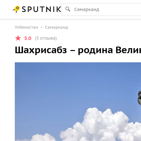
Узбекистан
Самарканд
5.0
(3 отзыва)
Шахрисабз – родина Вели