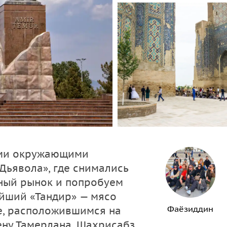
ами окружающими
Дьявола», где снимались
рный рынок и попробуем
ейший «Тандир» — мясо
Фаёзиддин
не, расположившимся на
ену Тамерлана, Шахрисабз.