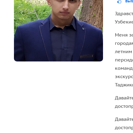
Выб
было перевезено из Самарканда в Шахрисабз, на
Здравст
спустя, Темур созвал лучших зодчих из Хорезма 
Узбекис
Мавзолей Джахонгира. Летописец двора Темура, 
стороны фасада здания он приказал, чтобы были
Меня з
хазира для эмирзаде Джахонгира и других потом
города
летним
Мечеть "Кук Гумбаз" была построена 1435 году по
персидс
самая большая мечеть в Шахрисабзе. Данная ме
команд
мечети и презентует яркий пример персидского 
экскур
Таджик
Давайт
достоп
Давайт
достоп