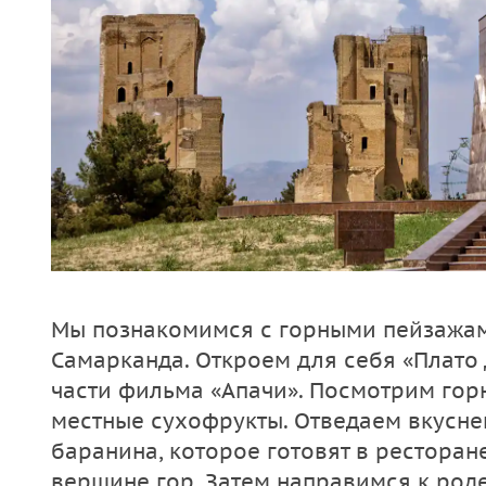
Мы познакомимся с горными пейзаж
Самарканда. Откроем для себя «Плато 
части фильма «Апачи». Посмотрим го
местные сухофрукты. Отведаем вкусн
баранина, которое готовят в рестора
вершине гор. Затем направимся к род