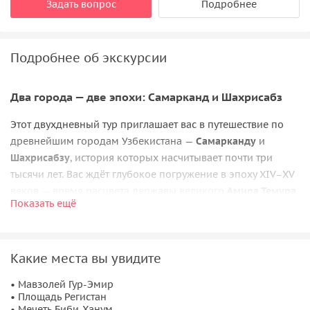
Задать вопрос
Подробнее
Подробнее об экскурсии
Два города — две эпохи: Самарканд и Шахрисабз
Этот двухдневный тур приглашает вас в путешествие по
древнейшим городам Узбекистана —
Самарканду
и
Шахрисабзу
, история которых насчитывает почти три
тысячи лет. Вас ждёт глубокое погружение в эпоху XIV–XV
веков — время расцвета державы великого
Амира Темура
,
Показать ещё
когда были созданы выдающиеся архитектурные
ансамбли, определившие облик Центральной Азии.
Самарканд — сердце великой империи
Какие места вы увидите
В первый день вы проведёте около шести часов в
• Мавзолей Гур-Эмир
• Площадь Регистан
Самарканде, где познакомитесь с ключевыми
• Мечеть Биби-Ханум