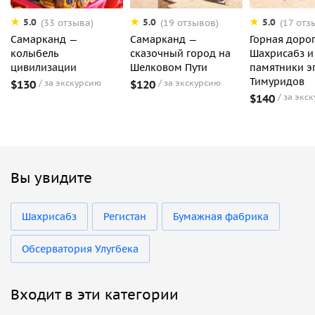
5.0
5.0
5.0
(33 отзыва)
(19 отзывов)
(17 отз
Самарканд —
Самарканд —
Горная дорог
колыбель
сказочный город на
Шахрисабз и
цивилизации
Шелковом Пути
памятники э
Тимуридов
$130
за экскурсию
$120
за экскурсию
$140
за экс
Вы увидите
Шахрисабз
Регистан
Бумажная фабрика
Обсерватория Улугбека
Входит в эти категории