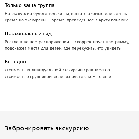
позволяют понять истоки его личности и масштаб
Только ваша группа
замыслов, которые позже воплотились в Самарканде.
На экскурсии будете только вы, ваши знакомые или семья.
Время на экскурсии — время, проведенное в кругу близких
Природа, традиции и гастрономия
Персональный гид
Маршрут между городами проходит через живописные
Всегда в вашем распоряжении — скорректирует программу,
ландшафты с горами и панорамными видами. В течение
подскажет места для детей, где перекусить, что увидеть
тура вы познакомитесь с обычаями местных жителей,
почувствуете их гостеприимство и сможете попробовать
Выгодно
блюда национальной кухни. Природа, история и культура
Стоимость индивидуальной экскурсии сравнима со
здесь переплетаются, создавая насыщенное и
стоимостью групповой, если вы идете с кем-то еще
многогранное путешествие.
Забронировать экскурсию