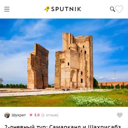
5.0
Шухрат
(1 отзыв)
2-дневный тур: Самарканд и Шахрисабз