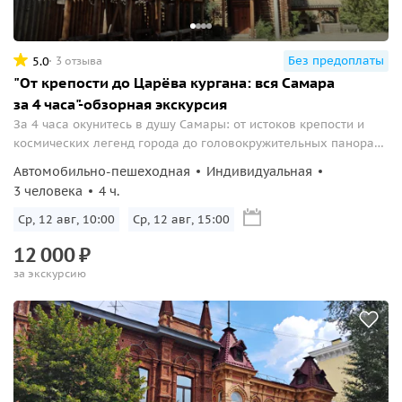
Без предоплаты
5.0
3 отзыва
"От крепости до Царёва кургана: вся Самара
за 4 часа"-обзорная экскурсия
За 4 часа окунитесь в душу Самары: от истоков крепости и
космических легенд города до головокружительных панорам
Волги, штолен и Царёва кургана!
Автомобильно-пешеходная
Индивидуальная
3 человека
4 ч.
Ср, 12 авг, 10:00
Ср, 12 авг, 15:00
12
000
₽
за экскурсию