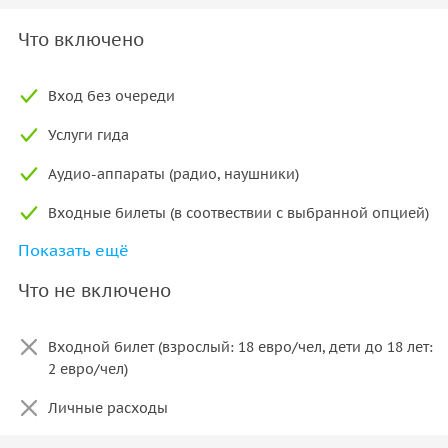
Что включено
Вход без очереди
Услуги гида
Аудио-аппараты (радио, наушники)
Входные билеты (в соотвествии с выбранной опцией)
Показать ещё
Экскурсия может быть индивидуальной (1-6 человек)
в Колизей, Римский форум, Палатинский холм и
Что не включено
включает в себя доступ на арену (по предварительной
записи; информацию дополнительно необходимо
уточнить у гида )
Входной билет (взрослый: 18 евро/чел, дети до 18 лет:
2 евро/чел)
Личные расходы