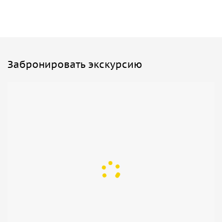
Мы «оживим» историю Рима, поделимся малоизвестными
фактами и легендами, делая ваше путешествие поистине
незабываемым.
Забронировать экскурсию