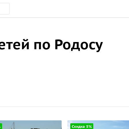
етей по Родосу
%
Скидка 5%