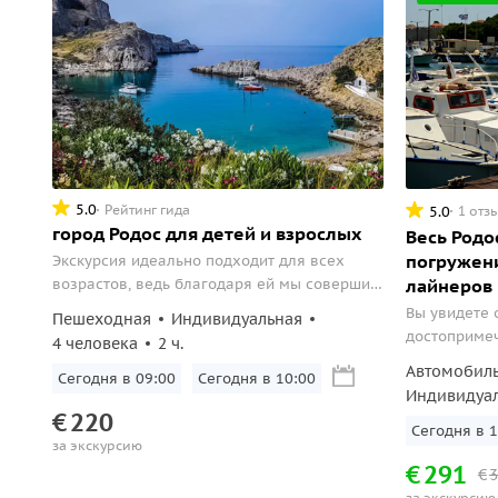
5.0
Рейтинг гида
5.0
1 отз
город Родос для детей и взрослых
Весь Родо
погружени
Экскурсия идеально подходит для всех
возрастов, ведь благодаря ей мы совершим
лайнеров
путешествие в прошлое острова Родос и
Вы увидете 
Пешеходная
Индивидуальная
Греции.
достопримеч
4 человека
2 ч.
познакомите
Автомобил
Сегодня в 09:00
Сегодня в 10:00
мифами этог
Индивидуа
устроим мин
€
220
уже бывали на Родосе
Сегодня в 1
за экскурсию
экскурсия!
€
291
€
3
за экскурсию