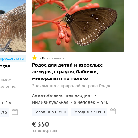
5.0
7 отзывов
 предоплаты
Родос для детей и взрослых:
огда
лемуры, страусы, бабочки,
минералы и не только
самое
Знакомство с природой острова Родос.
селение.
ционный
Автомобильно-пешеходная
древности
Индивидуальная
8 человек
5 ч.
5 ч.
Сегодня в 09:00
Сегодня в 10:00
4:30
€
350
за экскурсию