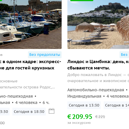
Без предоплаты
Без
ыв
с в одном кадре: экспресс-
Линдос и Цамбика: день, к
е для гостей круизных
сбываются мечты.
Добро пожаловать в Линдос — 
очаровательное и живописное 
основные
которое сохранило свой тради
ательности острова Родос,
Автомобильно-пешеходная
колорит и дух различных эпох 
сь с историей, архитектурой и
ьно-пешеходная
Индивидуальная
4 человека
о острова, а также мы с вами
льная
4 человека
6 ч.
и-фотосессию. Даже если вы
Сегодня в 13:30
Сегодня в 1
, вас впечатлит эта
3:30
Сегодня в 18:30
€
209.95
€
221
00
за экскурсию