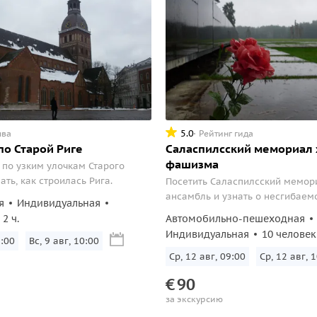
5.0
ыва
Рейтинг гида
по Старой Риге
Саласпилсский мемориал
фашизма
 по узким улочкам Старого
ать, как строилась Рига.
Посетить Саласпилсский мемо
ансамбль и узнать о несгибаем
я
Индивидуальная
узников лагеря.
2 ч.
Автомобильно-пешеходная
Индивидуальная
10 человек
9:00
Вс, 9 авг, 10:00
Ср, 12 авг, 09:00
Ср, 12 авг, 
€
90
за экскурсию