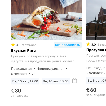
5.0
3 отз
Без предоплаты
4.9
9 отзывов
Прогулка 
Вкусная Рига
Прогуляться
Прогулка по Старому городу в Риге.
города и узн
Дегустация продуктов на рынке, осмотр
Ратушной площади и квартала Спикери.
Пешеходна
Пешеходная
Индивидуальная
5 человек
6 человек
2 ч.
Вс, 9 авг, 0
Пн, 10 авг, 12:00
Пн, 10 авг, 13:00
€
60
€
80
за экскурсию
за человека