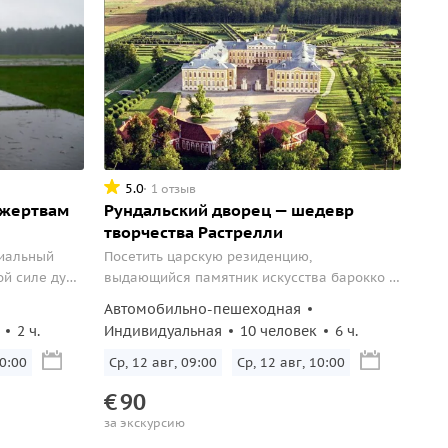
5.0
1 отзыв
 жертвам
Рундальский дворец — шедевр
творчества Растрелли
риальный
Посетить царскую резиденцию,
ой силе духа
выдающийся памятник искусства барокко и
рококо в Латвии
Автомобильно-пешеходная
2 ч.
Индивидуальная
10 человек
6 ч.
10:00
Ср, 12 авг, 09:00
Ср, 12 авг, 10:00
€
90
за экскурсию